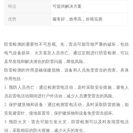
特点
可提供解决方案
优势
服务好，效率高，价格实惠
防雷检测的重要性不可忽视。先，雷击可能导致严重的破坏，包括
电气设备损坏、火灾甚至人员伤亡。通过定期进行防雷检测，可以
及早发现和解决潜在的防雷问题，降低风险。
防雷检测的作用是确保建筑物、设备和人员免受雷击的危害。具体
作用包括：
1. 预防人员伤亡：通过检测雷电活动，及时采取安全措施，避免人
员在雷电活动期间进行户外活动，减少人员遭受雷击的风险。
2. 保护建筑物和设备：通过检测雷电活动，及时采取防雷措施，如
安装避雷针、接地装置等，保护建筑物和设备免受雷击损坏。
3. 预防火灾：雷击可能引发火灾，防雷检测可以及时发现雷电活
动，采取相应的防火措施，减少火灾的发生。