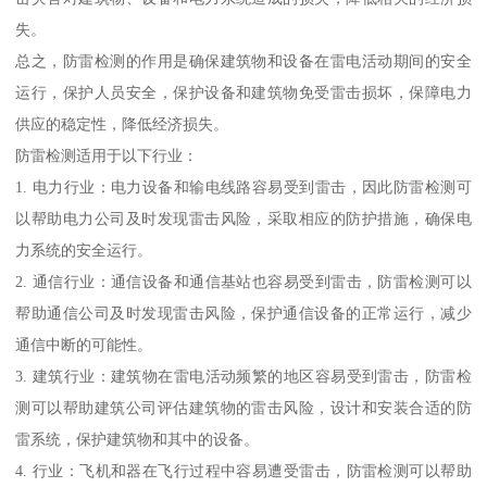
失。
总之，防雷检测的作用是确保建筑物和设备在雷电活动期间的安全
运行，保护人员安全，保护设备和建筑物免受雷击损坏，保障电力
供应的稳定性，降低经济损失。
防雷检测适用于以下行业：
1. 电力行业：电力设备和输电线路容易受到雷击，因此防雷检测可
以帮助电力公司及时发现雷击风险，采取相应的防护措施，确保电
力系统的安全运行。
2. 通信行业：通信设备和通信基站也容易受到雷击，防雷检测可以
帮助通信公司及时发现雷击风险，保护通信设备的正常运行，减少
通信中断的可能性。
3. 建筑行业：建筑物在雷电活动频繁的地区容易受到雷击，防雷检
测可以帮助建筑公司评估建筑物的雷击风险，设计和安装合适的防
雷系统，保护建筑物和其中的设备。
4. 行业：飞机和器在飞行过程中容易遭受雷击，防雷检测可以帮助