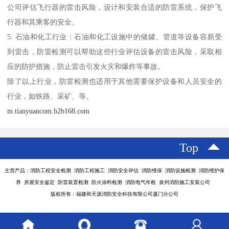
公司评估飞行器的雷击风险，设计和安装合适的防雷系统，保护飞
行器和其乘客的安全。
5. 石油和化工行业：石油和化工设施中的储罐、管道等设备容易受
到雷击，防雷检测可以帮助这些行业评估设备的雷击风险，采取相
应的防护措施，防止雷击引发火灾和爆炸等事故。
除了以上行业，防雷检测也适用于其他需要保护设备和人员安全的
行业，如铁路、采矿、等。
m.tianyuancom.b2b168.com
Top
主营产品：消防工程安全检测 消防工程施工 消防安全评估 消防维保 消防设施检测 消防维护保
养 房屋安全鉴定 防雷装置检测 防火涂料检测 消防电气年检 泉州消防施工安装公司
版权所有：福建和天源消防安全科技有限公司厦门分公司