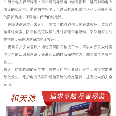
3. 维护电力供应稳定：雷击可能导致电力设备损坏，进而影响电力
供应的稳定性。通过防雷检测，可以及时发现雷电活动，采取相应
的防护措施，保障电力供应的稳定性。
4. 保障通信系统正常运行：雷击可能对通信设施造成损坏，导致通
信系统瘫痪。防雷检测可以帮助及时发现雷电活动，采取相应的防
护措施，确保通信系统的正常运行。
5. 提高公共安全意识：通过开展防雷检测工作，可以加强公众对雷
电安全的认识和意识，提高公众的自我保护能力，减少雷击事故的
发生。
总之，防雷检测的意义在于保护人们的生命财产安全，减少雷击事
故的发生，维护电力供应和通信系统的稳定运行，提高公众的安全
意识。