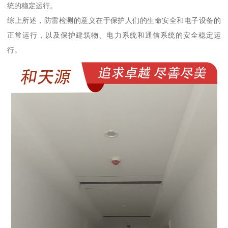
统的稳定运行。
综上所述，防雷检测的意义在于保护人们的生命安全和电子设备的
正常运行，以及保护建筑物、电力系统和通信系统的安全稳定运
行。