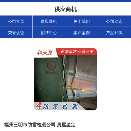
供应商机
公司首页
供应商机
关于我们
公司动态
荣誉认证
招聘中心
客户案例
产品知识
福州三明市防雷检测公司 房屋鉴定