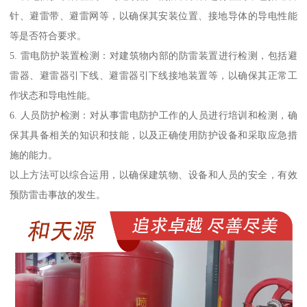
针、避雷带、避雷网等，以确保其安装位置、接地导体的导电性能
等是否符合要求。
5. 雷电防护装置检测：对建筑物内部的防雷装置进行检测，包括避
雷器、避雷器引下线、避雷器引下线接地装置等，以确保其正常工
作状态和导电性能。
6. 人员防护检测：对从事雷电防护工作的人员进行培训和检测，确
保其具备相关的知识和技能，以及正确使用防护设备和采取应急措
施的能力。
以上方法可以综合运用，以确保建筑物、设备和人员的安全，有效
预防雷击事故的发生。