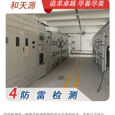
防雷检测是一种用于检测和预防雷击灾害的技术，具有以下特点：