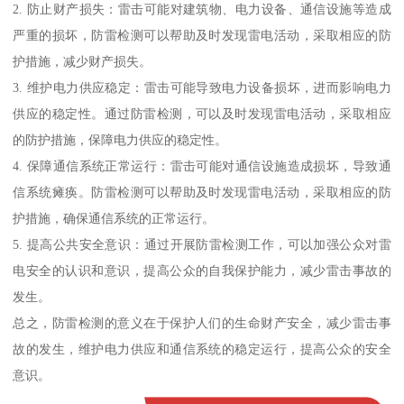
2. 防止财产损失：雷击可能对建筑物、电力设备、通信设施等造成
严重的损坏，防雷检测可以帮助及时发现雷电活动，采取相应的防
护措施，减少财产损失。
3. 维护电力供应稳定：雷击可能导致电力设备损坏，进而影响电力
供应的稳定性。通过防雷检测，可以及时发现雷电活动，采取相应
的防护措施，保障电力供应的稳定性。
4. 保障通信系统正常运行：雷击可能对通信设施造成损坏，导致通
信系统瘫痪。防雷检测可以帮助及时发现雷电活动，采取相应的防
护措施，确保通信系统的正常运行。
5. 提高公共安全意识：通过开展防雷检测工作，可以加强公众对雷
电安全的认识和意识，提高公众的自我保护能力，减少雷击事故的
发生。
总之，防雷检测的意义在于保护人们的生命财产安全，减少雷击事
故的发生，维护电力供应和通信系统的稳定运行，提高公众的安全
意识。