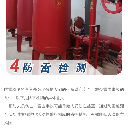
防雷检测的意义是为了保护人们的生命财产安全，减少雷击事故的
发生。以下是防雷检测的具体意义：
1. 预防人员伤亡：雷击事故可能导致人员伤亡甚至，通过防雷检测
可以及时发现雷电活动并采取相应的防护措施，有效降低人员伤亡
风险。