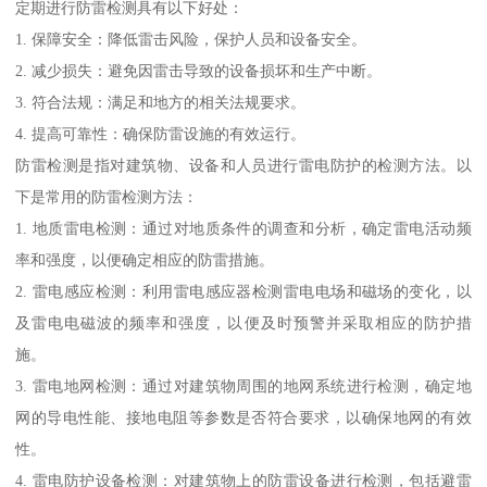
定期进行防雷检测具有以下好处：
1. 保障安全：降低雷击风险，保护人员和设备安全。
2. 减少损失：避免因雷击导致的设备损坏和生产中断。
3. 符合法规：满足和地方的相关法规要求。
4. 提高可靠性：确保防雷设施的有效运行。
防雷检测是指对建筑物、设备和人员进行雷电防护的检测方法。以
下是常用的防雷检测方法：
1. 地质雷电检测：通过对地质条件的调查和分析，确定雷电活动频
率和强度，以便确定相应的防雷措施。
2. 雷电感应检测：利用雷电感应器检测雷电电场和磁场的变化，以
及雷电电磁波的频率和强度，以便及时预警并采取相应的防护措
施。
3. 雷电地网检测：通过对建筑物周围的地网系统进行检测，确定地
网的导电性能、接地电阻等参数是否符合要求，以确保地网的有效
性。
4. 雷电防护设备检测：对建筑物上的防雷设备进行检测，包括避雷