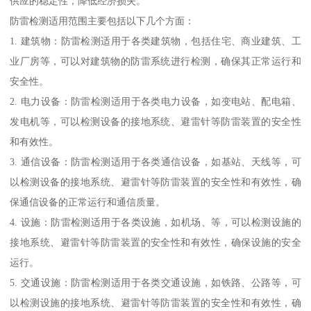
供应的稳定性，降低经济损失。
防雷检测适用范围主要包括以下几个方面：
1. 建筑物：防雷检测适用于各类建筑物，包括住宅、商业建筑、工
业厂房等，可以对建筑物的防雷系统进行检测，确保其正常运行和
安全性。
2. 电力设备：防雷检测适用于各类电力设备，如变电站、配电箱、
发电机等，可以检测设备的接地系统、避雷针等防雷装置的安全性
和有效性。
3. 通信设备：防雷检测适用于各类通信设备，如基站、天线等，可
以检测设备的接地系统、避雷针等防雷装置的安全性和有效性，确
保通信设备的正常运行和通信质量。
4. 设施：防雷检测适用于各类设施，如机场、等，可以检测设施的
接地系统、避雷针等防雷装置的安全性和有效性，确保设施的安全
运行。
5. 交通设施：防雷检测适用于各类交通设施，如铁路、公路等，可
以检测设施的接地系统、避雷针等防雷装置的安全性和有效性，确