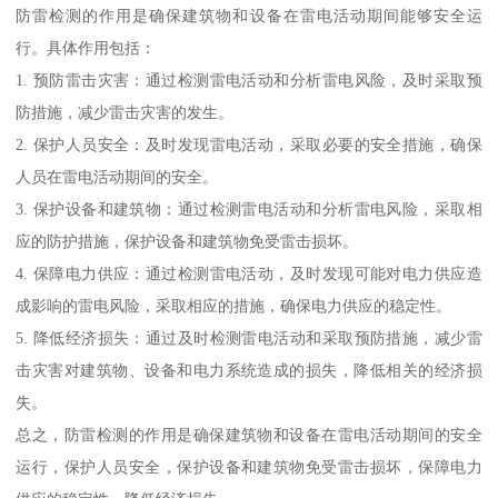
防雷检测的作用是确保建筑物和设备在雷电活动期间能够安全运
行。具体作用包括：
1. 预防雷击灾害：通过检测雷电活动和分析雷电风险，及时采取预
防措施，减少雷击灾害的发生。
2. 保护人员安全：及时发现雷电活动，采取必要的安全措施，确保
人员在雷电活动期间的安全。
3. 保护设备和建筑物：通过检测雷电活动和分析雷电风险，采取相
应的防护措施，保护设备和建筑物免受雷击损坏。
4. 保障电力供应：通过检测雷电活动，及时发现可能对电力供应造
成影响的雷电风险，采取相应的措施，确保电力供应的稳定性。
5. 降低经济损失：通过及时检测雷电活动和采取预防措施，减少雷
击灾害对建筑物、设备和电力系统造成的损失，降低相关的经济损
失。
总之，防雷检测的作用是确保建筑物和设备在雷电活动期间的安全
运行，保护人员安全，保护设备和建筑物免受雷击损坏，保障电力