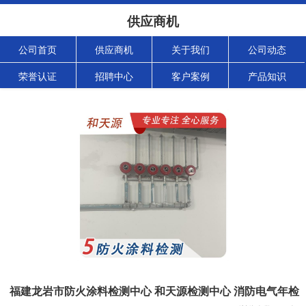
供应商机
公司首页
供应商机
关于我们
公司动态
荣誉认证
招聘中心
客户案例
产品知识
福建龙岩市防火涂料检测中心 和天源检测中心 消防电气年检