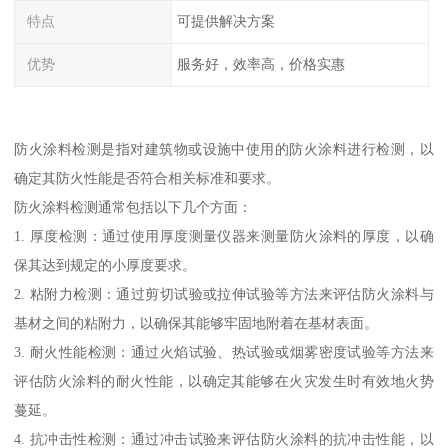
特点
可提供解决方案
优势
服务好，效率高，价格实惠
防火涂料检测是指对建筑物或设施中使用的防火涂料进行检测，以
确定其防火性能是否符合相关标准和要求。
防火涂料检测通常包括以下几个方面：
1. 厚度检测：通过使用厚度测量仪器来测量防火涂料的厚度，以确
保其达到规定的小厚度要求。
2. 粘附力检测：通过剪切试验或拉伸试验等方法来评估防火涂料与
基材之间的粘附力，以确保其能够牢固地附着在基材表面。
3. 耐火性能检测：通过火焰试验、热试验或烟雾密度试验等方法来
评估防火涂料的耐火性能，以确定其能够在火灾发生时有效地火势
蔓延。
4. 抗冲击性检测：通过冲击试验来评估防火涂料的抗冲击性能，以