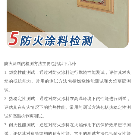
防火涂料的检测方法主要包括以下几种：
1. 燃烧性能测试：通过对防火涂料进行燃烧性能测试，评估其对火
焰的抵抗能力。常用的测试方法包括燃烧性能测试和火焰蔓延测
试。
2. 热稳定性测试：通过对防火涂料在高温环境下的性能进行测试，
评估其在火灾情况下的抗热性能。常用的测试方法包括热稳定性测
试和高温抗剥离测试。
3. 耐火性能测试：通过对防火涂料在火焰作用下的保护效果进行测
试，评估其对建筑结构的耐火性能。常用的测试方法包括耐火性能