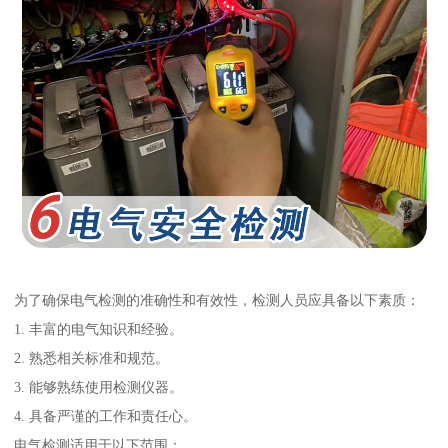
为了确保电气检测的准确性和有效性，检测人员应具备以下素质：
1. 丰富的电气知识和经验。
2. 熟悉相关标准和规范。
3. 能够熟练使用检测仪器。
4. 具备严谨的工作和责任心。
电气检测适用于以下范围：