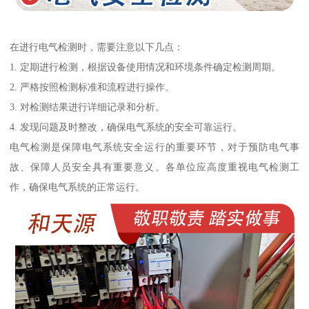
在进行电气检测时，需要注意以下几点：
1. 定期进行检测，根据设备使用情况和环境条件确定检测周期。
2. 严格按照检测标准和流程进行操作。
3. 对检测结果进行详细记录和分析。
4. 发现问题及时整改，确保电气系统的安全可靠运行。
电气检测是保障电气系统安全运行的重要环节，对于预防电气事
故、保障人员安全具有重要意义。各单位应高度重视电气检测工
作，确保电气系统的正常运行。