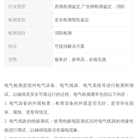
行业类型
房屋检测鉴定,广告牌检测鉴定，消防检测
检测类型
安全检测报告鉴定
检测项目
消防检测
特点
可提供解决方案
优势
服务好，效率高，价格实惠
电气检测是指对电气设备、电气线路、电气系统等进行检测和测
试，以确保其安全可靠运行的过程。电气检测通常包括以下内容：
1. 电气设备的外观检查：检查设备的外观是否完好，是否存在损
坏、腐蚀、变形等情况。
2. 电气线路的绝缘测试：使用绝缘电阻测试仪对电气线路的绝缘性
能进行测试，以确保线路没有漏电现象。