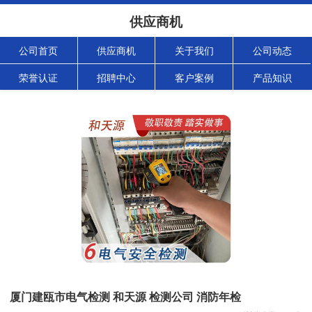
供应商机
公司首页
供应商机
关于我们
公司动态
荣誉认证
招聘中心
客户案例
产品知识
厦门建瓯市电气检测 和天源 检测公司 消防年检