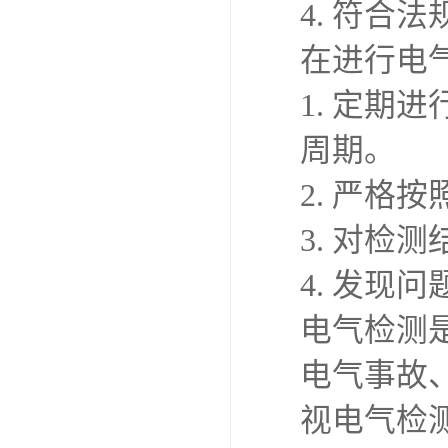
4. 符合
在进行电
1. 定
周期。
2. 严格
3. 对检
4. 发现
电气检测
电气事故
视电气检