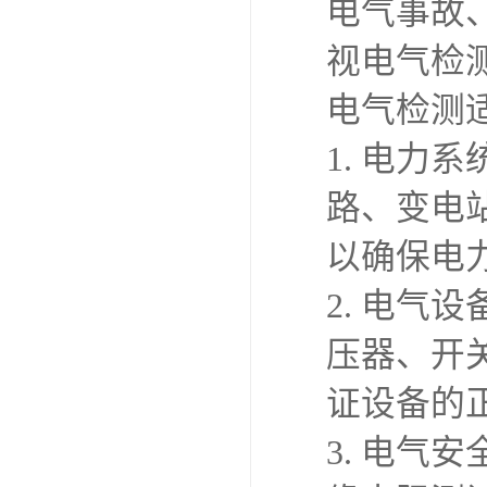
电气事故
视电气检
电气检测
1. 电
路、变电
以确保电
2. 电
压器、开
证设备的
3. 电