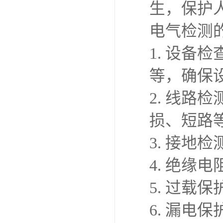
生，保护
电气检测
1. 设备
等，确保
2. 线路
损、短路
3. 接地
4. 绝缘
5. 过载
6. 漏电