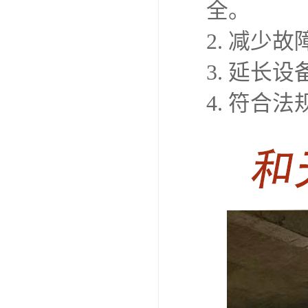
全。
2. 减少
3. 延
4. 符合