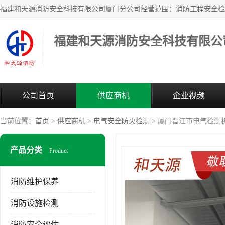
公司首页
供应商机
企业视频
当前位置：
首页
>
供应商机
>
电气安全防火检测
> 厦门晋江市电气检测
产品分类
Product
消防维护保养
消防设施检测
消防安全评估