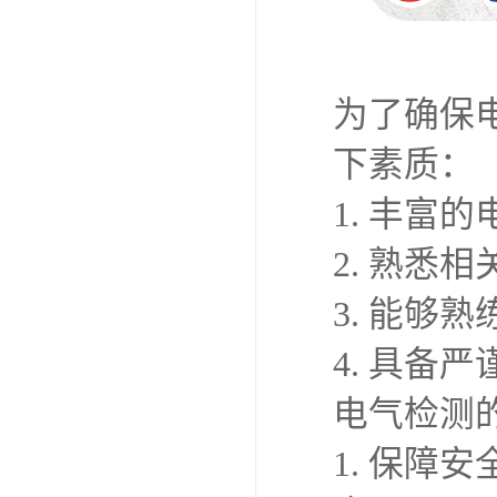
为了确保
下素质：
1. 丰富
2. 熟悉
3. 能够
4. 具备
电气检测
1. 保