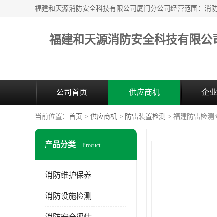
公司首页
供应商机
企业
当前位置：
首页
>
供应商机
>
防雷装置检测
> 福建防雷检测
产品分类
Product
消防维护保养
消防设施检测
消防安全评估