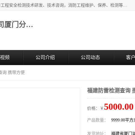
福建和天源消防安全科技有限公司厦门分公司经营范围：消防工程安全检测技术研发、技术咨询，消防工程维护、保养、检测等；主要的服务有：消防工程安全检测,消防工程施工,消防安全评估,消防维保,消防设施检测,消防维护保养,房屋安全鉴定,防雷装置检测,防火涂料检测,消防电气年检,泉州消防施工安装公司；消防器材、建材、五金制品零售。
福建和天源消防安全科技有限公司厦门分公司
视频
公司介绍
公司动态
客
查询 携带方便
福建防雷检测查询 
5000.00
价格：￥
产品数量：
9999.00平
发货地址：
福建省厦门