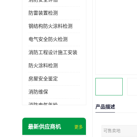
防雷装置检测
钢结构防火涂料检测
电气安全防火检测
消防工程设计施工安装
防火涂料检测
房屋安全鉴定
消防维保
消防电气年检
产品描述
消防工程施工
最新供应商机
更多
可售卖地
消防工程安全检测