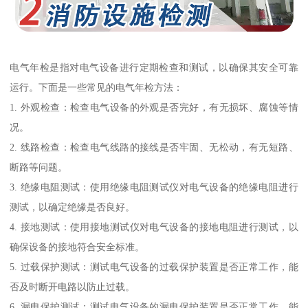
电气年检是指对电气设备进行定期检查和测试，以确保其安全可靠
运行。下面是一些常见的电气年检方法：
1. 外观检查：检查电气设备的外观是否完好，有无损坏、腐蚀等情
况。
2. 线路检查：检查电气线路的接线是否牢固、无松动，有无短路、
断路等问题。
3. 绝缘电阻测试：使用绝缘电阻测试仪对电气设备的绝缘电阻进行
测试，以确定绝缘是否良好。
4. 接地测试：使用接地测试仪对电气设备的接地电阻进行测试，以
确保设备的接地符合安全标准。
5. 过载保护测试：测试电气设备的过载保护装置是否正常工作，能
否及时断开电路以防止过载。
6. 漏电保护测试：测试电气设备的漏电保护装置是否正常工作，能