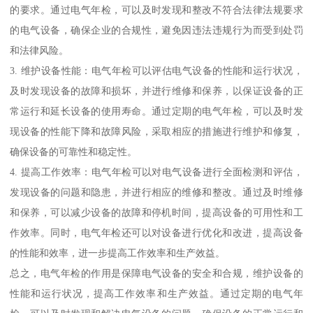
的要求。通过电气年检，可以及时发现和整改不符合法律法规要求
的电气设备，确保企业的合规性，避免因违法违规行为而受到处罚
和法律风险。
3. 维护设备性能：电气年检可以评估电气设备的性能和运行状况，
及时发现设备的故障和损坏，并进行维修和保养，以保证设备的正
常运行和延长设备的使用寿命。通过定期的电气年检，可以及时发
现设备的性能下降和故障风险，采取相应的措施进行维护和修复，
确保设备的可靠性和稳定性。
4. 提高工作效率：电气年检可以对电气设备进行全面检测和评估，
发现设备的问题和隐患，并进行相应的维修和整改。通过及时维修
和保养，可以减少设备的故障和停机时间，提高设备的可用性和工
作效率。同时，电气年检还可以对设备进行优化和改进，提高设备
的性能和效率，进一步提高工作效率和生产效益。
总之，电气年检的作用是保障电气设备的安全和合规，维护设备的
性能和运行状况，提高工作效率和生产效益。通过定期的电气年