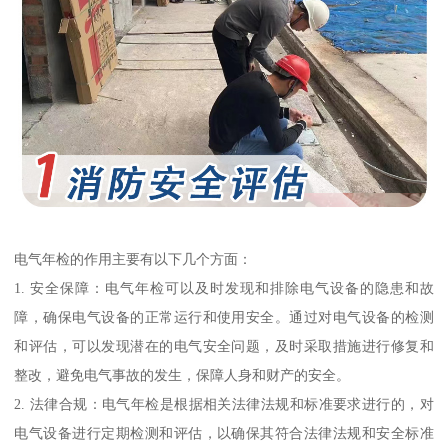
电气年检的作用主要有以下几个方面：
1. 安全保障：电气年检可以及时发现和排除电气设备的隐患和故
障，确保电气设备的正常运行和使用安全。通过对电气设备的检测
和评估，可以发现潜在的电气安全问题，及时采取措施进行修复和
整改，避免电气事故的发生，保障人身和财产的安全。
2. 法律合规：电气年检是根据相关法律法规和标准要求进行的，对
电气设备进行定期检测和评估，以确保其符合法律法规和安全标准