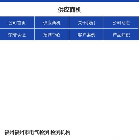
供应商机
公司首页
供应商机
关于我们
公司动态
荣誉认证
招聘中心
客户案例
产品知识
福州福州市电气检测 检测机构