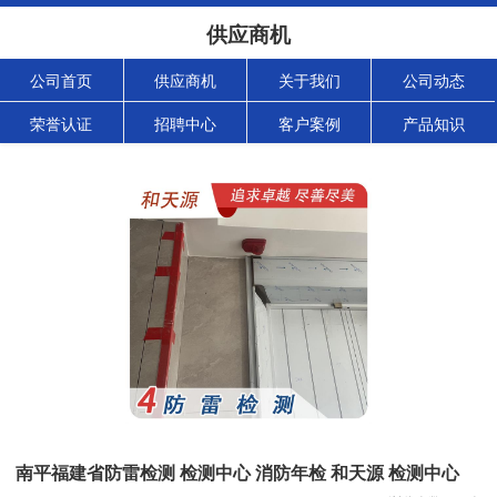
供应商机
公司首页
供应商机
关于我们
公司动态
荣誉认证
招聘中心
客户案例
产品知识
南平福建省防雷检测 检测中心 消防年检 和天源 检测中心