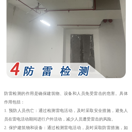
防雷检测的作用是确保建筑物、设备和人员免受雷击的危害。具体
作用包括：
1. 预防人员伤亡：通过检测雷电活动，及时采取安全措施，避免人
员在雷电活动期间进行户外活动，减少人员遭受雷击的风险。
2. 保护建筑物和设备：通过检测雷电活动，及时采取防雷措施，如