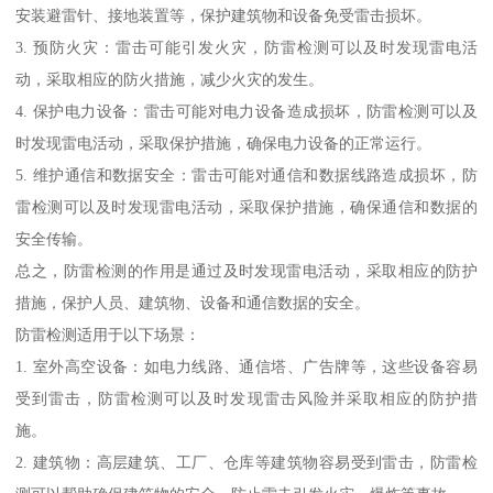
安装避雷针、接地装置等，保护建筑物和设备免受雷击损坏。
3. 预防火灾：雷击可能引发火灾，防雷检测可以及时发现雷电活
动，采取相应的防火措施，减少火灾的发生。
4. 保护电力设备：雷击可能对电力设备造成损坏，防雷检测可以及
时发现雷电活动，采取保护措施，确保电力设备的正常运行。
5. 维护通信和数据安全：雷击可能对通信和数据线路造成损坏，防
雷检测可以及时发现雷电活动，采取保护措施，确保通信和数据的
安全传输。
总之，防雷检测的作用是通过及时发现雷电活动，采取相应的防护
措施，保护人员、建筑物、设备和通信数据的安全。
防雷检测适用于以下场景：
1. 室外高空设备：如电力线路、通信塔、广告牌等，这些设备容易
受到雷击，防雷检测可以及时发现雷击风险并采取相应的防护措
施。
2. 建筑物：高层建筑、工厂、仓库等建筑物容易受到雷击，防雷检