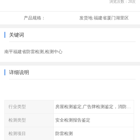
浏览次数：
28
次
产品规格：
发货地:
福建省厦门湖里区
关键词
南平福建省防雷检测,检测中心
详细说明
行业类型
房屋检测鉴定,广告牌检测鉴定，消防检测
检测类型
安全检测报告鉴定
检测项目
防雷检测