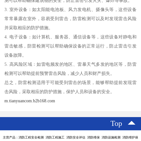
测可以帮助确保建筑物的安全，防止雷击引发火灾、爆炸等事故。
3. 室外设备：如太阳能电池板、风力发电机、摄像头等，这些设备
常常暴露在室外，容易受到雷击，防雷检测可以及时发现雷击风险
并采取相应的防护措施。
4. 电子设备：如计算机、服务器、通信设备等，这些设备对静电和
雷击敏感，防雷检测可以帮助确保设备的正常运行，防止雷击引发
设备故障。
5. 高风险区域：如雷电频发的地区、雷暴天气多发的地区等，防雷
检测可以帮助提前预警雷击风险，减少人员和财产损失。
总之，防雷检测适用于可能受到雷击的场景，能够帮助提前发现雷
击风险，采取相应的防护措施，保护人员和设备的安全。
m.tianyuancom.b2b168.com
Top
主营产品：消防工程安全检测 消防工程施工 消防安全评估 消防维保 消防设施检测 消防维护保