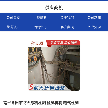
供应商机
公司首页
供应商机
关于我们
公司动态
荣誉认证
招聘中心
客户案例
产品知识
南平莆田市防火涂料检测 检测机构 电气检测