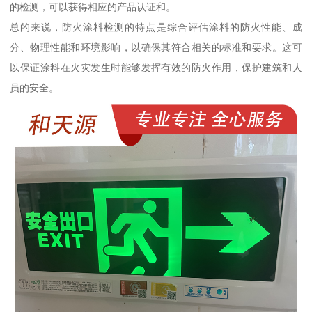
的检测，可以获得相应的产品认证和。
总的来说，防火涂料检测的特点是综合评估涂料的防火性能、成
分、物理性能和环境影响，以确保其符合相关的标准和要求。这可
以保证涂料在火灾发生时能够发挥有效的防火作用，保护建筑和人
员的安全。