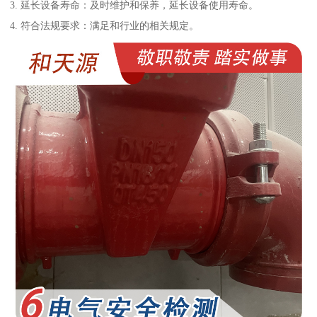
3. 延长设备寿命：及时维护和保养，延长设备使用寿命。
4. 符合法规要求：满足和行业的相关规定。