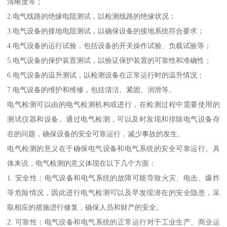
清晰度等；
2.电气线路的绝缘电阻测试，以检测线路的绝缘状况；
3.电气设备的接地电阻测试，以确保设备的接地系统符合要求；
4.电气设备的运行试验，包括设备的开关操作试验、负载试验等；
5.电气设备的保护装置测试，以验证保护装置的可靠性和准确性；
6.电气设备的温升测试，以检测设备在正常运行时的温升情况；
7.电气设备的维护和维修，包括清洁、紧固、润滑等。
电气检测可以由的电气检测机构或进行，在检测过程中需要使用的
测试仪器和设备。通过电气检测，可以及时发现和排除电气设备存
在的问题，确保设备的安全可靠运行，减少事故的发生。
电气检测的意义在于确保电气设备和电气系统的安全可靠运行。具
体来说，电气检测的意义体现在以下几个方面：
1. 安全性：电气设备和电气系统的故障可能导致火灾、电击、爆炸
等危险情况，因此进行电气检测可以及早发现潜在的安全隐患，采
取相应的措施进行修复，确保人员和财产的安全。
2. 可靠性：电气设备和电气系统的正常运行对于工业生产、商业运