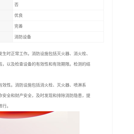
否
优良
完善
消防设备
发生时正常工作。消防设施包括灭火器、消火栓、
估，以及检查设备的有效性和有效期限。检测的结
有效性。消防设施包括消火栓、灭火器、喷淋系
命安全和财产安全，及时发现和排除消防隐患，提
进行。