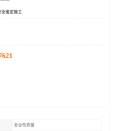
安全鉴定施工
7621
安全性质量