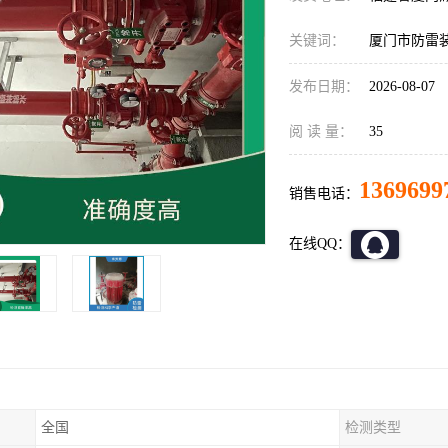
关键词：
厦门市防雷
发布日期：
2026-08-07
阅 读 量：
35
1369699
销售电话：
在线QQ：
全国
检测类型