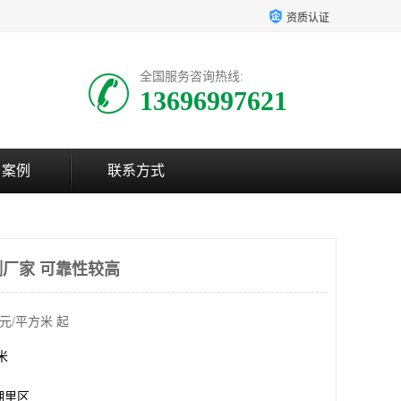
资质认证
全国服务咨询热线:
13696997621
户案例
联系方式
厂家 可靠性较高
元/平方米 起
方米
湖里区