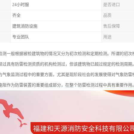
24小时服
是否进口
齐全
品质
建筑消防设施
售后保障
专业团队
用途
检测一般根据被检建筑物的情况又分为初次检测和定期检测。所谓的初次
经过具有防雷检测资质的机构检测过，但该建筑物已超过规定的检测周期
为气象监测过程中的重要方面，尤其是现阶段社会的发展使得对气象防雷
电阻作为防雷装置的重要组成部分，在整个防雷检测过程中具有重要作用