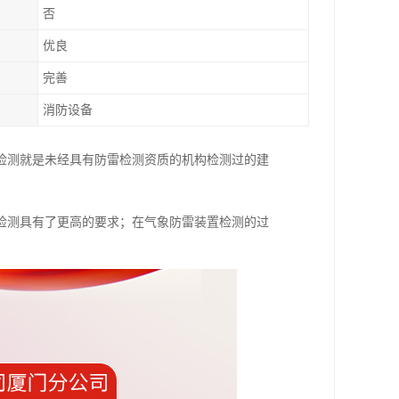
否
优良
完善
消防设备
检测就是未经具有防雷检测资质的机构检测过的建
。
检测具有了更高的要求；在气象防雷装置检测的过
。