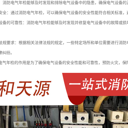
火灾：消防电气年检能够及时发现和排除电气设备中的隐患，确保电气设备
人员安全：通过消防电气年检，可以确保电气设备的安全性能符合相关标准
电气设备的可靠性：消防电气年检能够及时发现并修复电气设备中的故障或
法律法规要求：根据相关法律法规的规定，一些特定场所和单位需要进行消
律纠纷。
电气年检的作用是为了确保电气设备的安全性能和可靠性，预防火灾，保