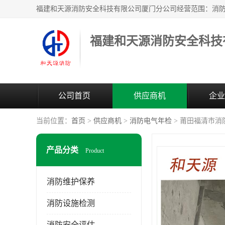
公司首页
供应商机
企业
当前位置：
首页
>
供应商机
>
消防电气年检
> 莆田福清市消
产品分类
Product
消防维护保养
消防设施检测
消防安全评估