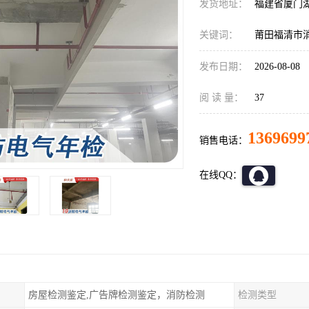
发货地址：
福建省厦门
关键词：
莆田福清市
发布日期：
2026-08-08
阅 读 量：
37
1369699
销售电话：
在线QQ：
房屋检测鉴定,广告牌检测鉴定，消防检测
检测类型