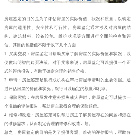
房屋鉴定的目的是为了评估房屋的实际价值、状况和质量，以确定
房屋的适用性、安全性和可行性。房屋鉴定通常涉及对房屋的结
构、建筑材料、设备设施、维护状况等方面进行全面的检查和评
估。其目的包括但不限于以下几个方面：
1. 买卖交易：房屋鉴定可帮助买家了解房屋的实际价值和状况，以
便做出明智的购买决策。对于卖家来说，房屋鉴定可以提供一个正
式的评估报告，有助于确定合理的销售价格。
2. 申请：房屋鉴定是银行或机构在审批房屋申请时的重要依据。通
过评估房屋的价值和状况，银行可以确定的额度和利率。
3. 保险索赔：在房屋发生意外损失或灾害时，房屋鉴定可以提供一
个准确的评估报告，帮助房主获得合理的保险赔偿。
4. 维修和改造：房屋鉴定可以帮助房主了解房屋存在的问题和潜在
的维修需求，从而制定合理的维修和改造计划。
总之，房屋鉴定的目的是为了提供客观、准确的评估报告，帮助各