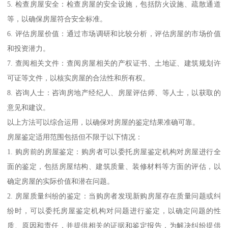
5. 检查房屋安全：检查房屋的安全设施，包括防火设施、疏散通道
等，以确保房屋符合安全标准。
6. 评估房屋价值：通过市场调研和比较分析，评估房屋的市场价值
和投资潜力。
7. 查阅相关文件：查阅房屋相关的产权证书、土地证、建筑规划许
可证等文件，以核实房屋的合法性和所有权。
8. 咨询人士：咨询房地产经纪人、房屋评估师、等人士，以获取的
意见和建议。
以上方法可以综合运用，以确保对房屋的鉴定结果准确可靠。
房屋鉴定适用范围包括但不限于以下情况：
1. 购房前的房屋鉴定：购房者可以委托房屋鉴定机构对房屋进行全
面的鉴定，包括房屋结构、建筑质量、装修材料等方面的评估，以
确定房屋的实际价值和潜在问题。
2. 房屋质量纠纷的鉴定：当购房者发现新购房屋存在质量问题或纠
纷时，可以委托房屋鉴定机构对问题进行鉴定，以确定问题的性
质、原因和责任，并提供相关的证据和鉴定报告，为解决纠纷提供