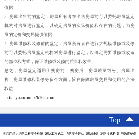
依据。
3. 房屋出售前的鉴定：房屋所有者在出售房屋前可以委托房屋鉴定
机构对房屋进行鉴定，以确定房屋的实际价值和存在的问题，为房
屋的定价和交易提供依据。
4. 房屋维修和装修前的鉴定：房屋所有者在进行大规模维修或装修
前可以委托房屋鉴定机构对房屋进行鉴定，以确定需要维修或改造
的部位和方式，保证维修或装修的质量和效果。
总之，房屋鉴定适用于购房前、购房后、房屋质量纠纷、房屋出
售、房屋维修和装修等多个方面，旨在保障房屋交易和使用的合法
权益。
m.tianyuancom.b2b168.com
Top
主营产品：消防工程安全检测 消防工程施工 消防安全评估 消防维保 消防设施检测 消防维护保