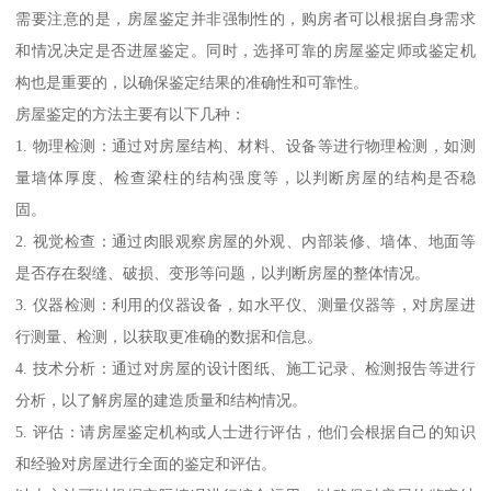
需要注意的是，房屋鉴定并非强制性的，购房者可以根据自身需求
和情况决定是否进屋鉴定。同时，选择可靠的房屋鉴定师或鉴定机
构也是重要的，以确保鉴定结果的准确性和可靠性。
房屋鉴定的方法主要有以下几种：
1. 物理检测：通过对房屋结构、材料、设备等进行物理检测，如测
量墙体厚度、检查梁柱的结构强度等，以判断房屋的结构是否稳
固。
2. 视觉检查：通过肉眼观察房屋的外观、内部装修、墙体、地面等
是否存在裂缝、破损、变形等问题，以判断房屋的整体情况。
3. 仪器检测：利用的仪器设备，如水平仪、测量仪器等，对房屋进
行测量、检测，以获取更准确的数据和信息。
4. 技术分析：通过对房屋的设计图纸、施工记录、检测报告等进行
分析，以了解房屋的建造质量和结构情况。
5. 评估：请房屋鉴定机构或人士进行评估，他们会根据自己的知识
和经验对房屋进行全面的鉴定和评估。