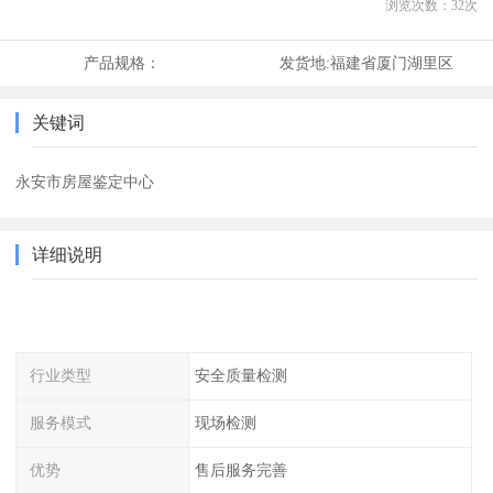
浏览次数：
32
次
产品规格：
发货地:
福建省厦门湖里区
关键词
永安市房屋鉴定中心
详细说明
行业类型
安全质量检测
服务模式
现场检测
优势
售后服务完善