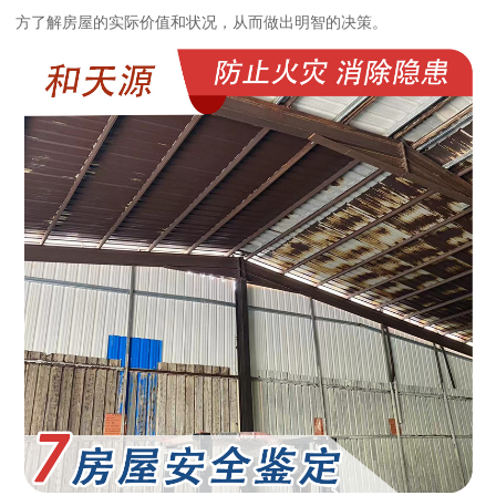
方了解房屋的实际价值和状况，从而做出明智的决策。