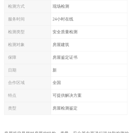
检测方式
现场检测
服务时间
24小时在线
检测类型
安全质量检测
检测对象
房屋建筑
保障
房屋鉴定证书
日期
新
合作区域
全国
特点
可提供解决方案
类型
房屋检测鉴定