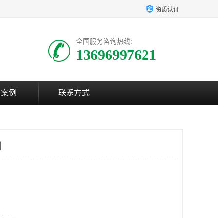
资质认证
全国服务咨询热线:
13696997621
户案例
联系方式
测