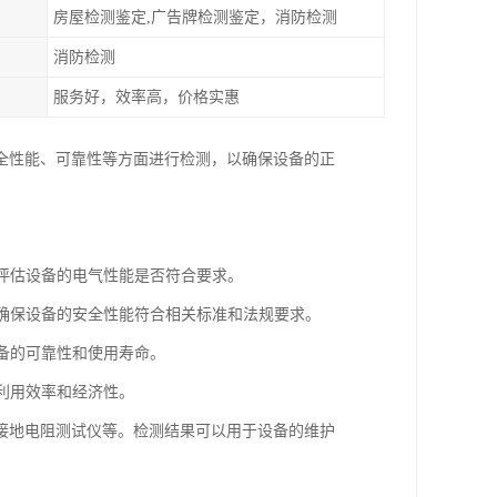
房屋检测鉴定,广告牌检测鉴定，消防检测
消防检测
服务好，效率高，价格实惠
全性能、可靠性等方面进行检测，以确保设备的正
以评估设备的电气性能是否符合要求。
以确保设备的安全性能符合相关标准和法规要求。
设备的可靠性和使用寿命。
源利用效率和经济性。
接地电阻测试仪等。检测结果可以用于设备的维护