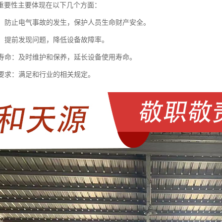
重要性主要体现在以下几个方面：
安全：防止电气事故的发生，保护人员生命财产安全。
故障：提前发现问题，降低设备故障率。
设备寿命：及时维护和保养，延长设备使用寿命。
法规要求：满足和行业的相关规定。