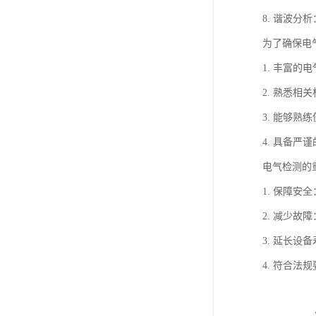
8. 谐波
为了确保电
1. 丰富的
2. 熟悉相
3. 能够熟
4. 具备严
电气检测的
1. 保障
2. 减少
3. 延长
4. 符合