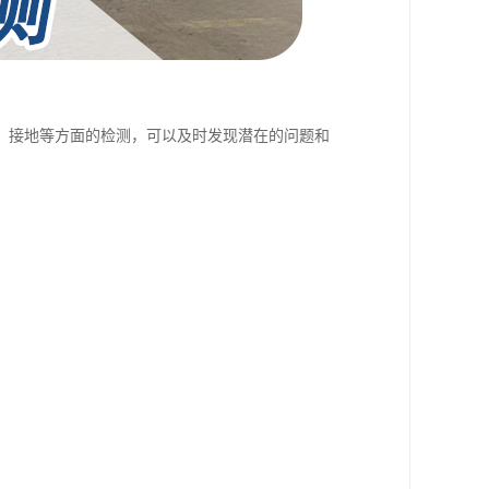
、接地等方面的检测，可以及时发现潜在的问题和