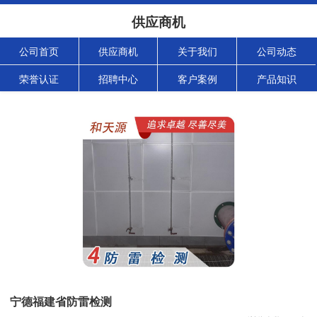
供应商机
公司首页
供应商机
关于我们
公司动态
荣誉认证
招聘中心
客户案例
产品知识
宁德福建省防雷检测