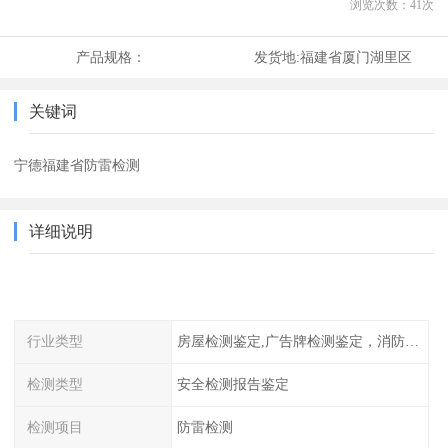
浏览次数：
41
次
产品规格：
发货地:
福建省厦门湖里区
关键词
宁德福建省防雷检测
详细说明
行业类型
房屋检测鉴定,广告牌检测鉴定，消防检测
检测类型
安全检测报告鉴定
检测项目
防雷检测