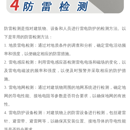
防雷检测是指对建筑物、设备和人员进行雷电防护的检测方法。以
下是常用的防雷检测方法：
1. 地质雷电检测：通过对地质条件的调查和分析，确定雷电活动频
率和强度，以便确定相应的防雷措施。
2. 雷电感应检测：利用雷电感应器检测雷电电场和磁场的变化，以
及雷电电磁波的频率和强度，以便及时预警并采取相应的防护措
施。
3. 雷电地网检测：通过对建筑物周围的地网系统进行检测，确定地
网的导电性能、接地电阻等参数是否符合要求，以确保地网的有效
性。
4. 雷电防护设备检测：对建筑物上的防雷设备进行检测，包括避雷
针、避雷带、避雷网等，以确保其安装位置、接地导体的导电性能
等是否符合要求。