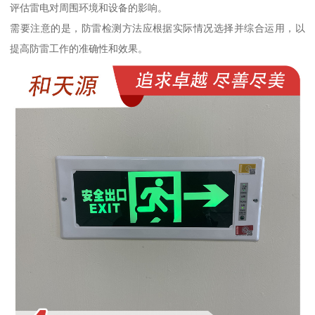
评估雷电对周围环境和设备的影响。
需要注意的是，防雷检测方法应根据实际情况选择并综合运用，以
提高防雷工作的准确性和效果。