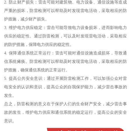
2. 防止财产损失：雷击可能对建筑物、电力设备、通信设施等造成
严重的损坏，防雷检测可以帮助及时发现雷电活动，采取相应的防
护措施，减少财产损失。
3. 维护电力供应稳定：雷击可能导致电力设备损坏，进而影响电力
供应的稳定性。通过防雷检测，可以及时发现雷电活动，采取相应
的防护措施，保障电力供应的稳定性。
4. 保障通信系统正常运行：雷击可能对通信设施造成损坏，导致通
信系统瘫痪。防雷检测可以帮助及时发现雷电活动，采取相应的防
护措施，确保通信系统的正常运行。
5. 提高公共安全意识：通过开展防雷检测工作，可以加强公众对雷
电安全的认识和意识，提高公众的自我保护能力，减少雷击事故的
发生。
总之，防雷检测的意义在于保护人们的生命财产安全，减少雷击事
故的发生，维护电力供应和通信系统的稳定运行，提高公众的安全
意识。