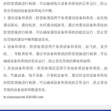
的防雷措施进行检测，可以确保电力设备和系统的正常运行，防止
雷击导致的设备损坏和电力中断。
3. 通信设备和系统：防雷检测适用于各类通信设备和系统，如无线
通信基站、通信机房、光纤通信线路等。通过对通信设备和系统的
防雷措施进行检测，可以确保通信设备和系统的稳定运行，防止雷
击导致的通信中断和数据丢失。
4. 设备和系统：防雷检测适用于各类设备和系统，如飞机、直升
机、、导航系统等。通过对设备和系统的防雷措施进行检测，可以
确保设备和系统的安全运行，防止雷击导致的事故和故障。
5. 其他设备和系统：防雷检测还适用于其他各类设备和系统，如
站、气象设备、电子设备、计算机设备等。通过对这些设备和系统
的防雷措施进行检测，可以确保设备和系统的正常运行，防止雷击
导致的设备损坏和数据丢失。
m.tianyuancom.b2b168.com