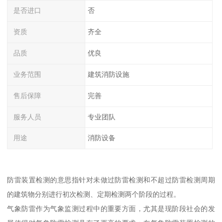
是否进口
否
资质
齐全
品质
优良
业务范围
建筑消防设施
售后保障
完善
服务人员
专业团队
用途
消防设备
防雷装置检测的意思指针对未做过防雷检测和不超过防雷检测周期
的建筑物分别进行初次检测、定期检测两个阶段的过程。
气象防雷作为气象监测过程中的重要方面，尤其是现阶段社会的发