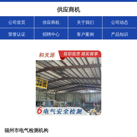
供应商机
公司首页
供应商机
关于我们
公司动态
荣誉认证
招聘中心
客户案例
产品知识
福州市电气检测机构