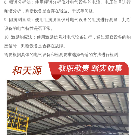
8. 频谱分析法：使用频谱分析仪对电气设备的电流、电压信号进行
频谱分析，判断设备是否存在谐波、干扰等问题。
9. 阻抗测量法：使用阻抗测量仪对电气设备的阻抗进行测量，判断
设备的电气特性是否正常。
10. 激励响应法：使用激励信号对电气设备进行，通过观察设备的响
应信号，判断设备是否存在故障。
需要根据具体的电气设备和检测要求选择合适的方法进行检测。