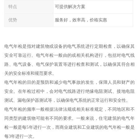
特点
可提供解决方案
优势
服务好，效率高，价格实惠
电气年检是指对建筑物或设备的电气系统进行定期检查，以确保其
安全可靠运行。电气年检一般由的或相关机构进行，包括对电气线
路、电气设备、电气保护装置等进行检查和测试，以确保其符合相
关的安全标准和规范要求。
电气年检的目的是预防和减少电气事故的发生，保障人员和财产的
安全。在年检过程中，会对电气线路进行绝缘电阻测试、接地电阻
测试、漏电保护器测试等，以确保电气系统的正常运行和安全性。
电气年检的频率一般根据法律法规或相关标准规定，不同地区和不
同类型的建筑物可能有不同的要求。一般来说，住宅建筑的电气年
检一般是每5年进行一次，而商业建筑和工业建筑的电气年检一般是
每3年进行一次。