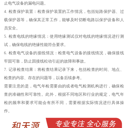
止电气设备的漏电问题。
4. 检查保护装置：检查保护装置的工作情况，包括短路保护器、过
载保护器等，确保其正常工作，能够及时切断电路以保护设备和人
员安全。
5. 检查电线的绝缘情况：使用绝缘测试仪对电线的绝缘情况进行测
试，确保电线的绝缘性能符合要求。
6. 检查电气设备的接线情况：检查电气设备的接线情况，确保接线
牢固可靠，防止因接线松动引起的故障和事故。
7. 记录检查结果：将检查结果记录下来，包括检查的时间、地点、
检查的内容、存在的问题等，以备后续参考。
需要注意的是，电气年检需要由的或者电气检测机构进行，确保检
查的准确性和可靠性。此外，根据不同地区和行业的规定，电气年
检的频率和要求可能会有所不同，需要根据实际情况进行具体操
作。