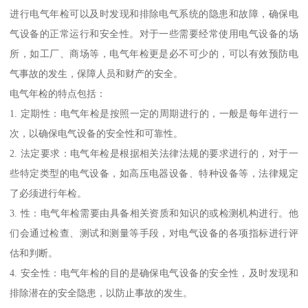
进行电气年检可以及时发现和排除电气系统的隐患和故障，确保电
气设备的正常运行和安全性。对于一些需要经常使用电气设备的场
所，如工厂、商场等，电气年检更是必不可少的，可以有效预防电
气事故的发生，保障人员和财产的安全。
电气年检的特点包括：
1. 定期性：电气年检是按照一定的周期进行的，一般是每年进行一
次，以确保电气设备的安全性和可靠性。
2. 法定要求：电气年检是根据相关法律法规的要求进行的，对于一
些特定类型的电气设备，如高压电器设备、特种设备等，法律规定
了必须进行年检。
3. 性：电气年检需要由具备相关资质和知识的或检测机构进行。他
们会通过检查、测试和测量等手段，对电气设备的各项指标进行评
估和判断。
4. 安全性：电气年检的目的是确保电气设备的安全性，及时发现和
排除潜在的安全隐患，以防止事故的发生。