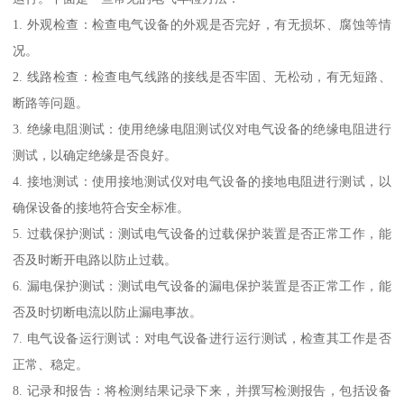
1. 外观检查：检查电气设备的外观是否完好，有无损坏、腐蚀等情
况。
2. 线路检查：检查电气线路的接线是否牢固、无松动，有无短路、
断路等问题。
3. 绝缘电阻测试：使用绝缘电阻测试仪对电气设备的绝缘电阻进行
测试，以确定绝缘是否良好。
4. 接地测试：使用接地测试仪对电气设备的接地电阻进行测试，以
确保设备的接地符合安全标准。
5. 过载保护测试：测试电气设备的过载保护装置是否正常工作，能
否及时断开电路以防止过载。
6. 漏电保护测试：测试电气设备的漏电保护装置是否正常工作，能
否及时切断电流以防止漏电事故。
7. 电气设备运行测试：对电气设备进行运行测试，检查其工作是否
正常、稳定。
8. 记录和报告：将检测结果记录下来，并撰写检测报告，包括设备