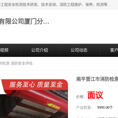
福建和天源消防安全科技有限公司厦门分公司经营范围：消防工程安全检测技术研发、技术咨询，消防工程维护、保养、检测等；主要的服务有：消防工程安全检测,消防工程施工,消防安全评估,消防维保,消防设施检测,消防维护保养,房屋安全鉴定,防雷装置检测,防火涂料检测,消防电气年检,泉州消防施工安装公司；消防器材、建材、五金制品零售。
福建和天源消防安全科技有限公司厦门分公司
视频
公司介绍
公司动态
客
防检测 消防安全评估
南平晋江市消防检测
面议
价格：
产品数量：
9999.00个