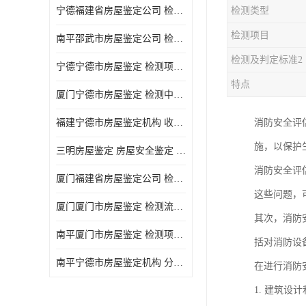
宁德福建省房屋鉴定公司 检测项目广 可及时反馈数据结果
检测类型
检测项目
南平邵武市房屋鉴定公司 检测准确率高 加强房屋的日常与管理
检测及判定标准2
宁德宁德市房屋鉴定 检测项目广 可及时反馈数据结果
特点
厦门宁德市房屋鉴定 检测中心 收费合理规范 项目全 周期短
福建宁德市房屋鉴定机构 收费合理规范 加强房屋的日常与管理
消防安全评
施，以保护
三明房屋鉴定 房屋安全鉴定 检测方便 快捷 经验较为丰富
消防安全评
厦门福建省房屋鉴定公司 检测流程规范 加强房屋的日常与管理
这些问题，
厦门厦门市房屋鉴定 检测流程规范 检测方式多样化
其次，消防
南平厦门市房屋鉴定 检测项目广 经验较为丰富
括对消防设
南平宁德市房屋鉴定机构 分析准确度高 可及时反馈数据结果
在进行消防
1. 建筑