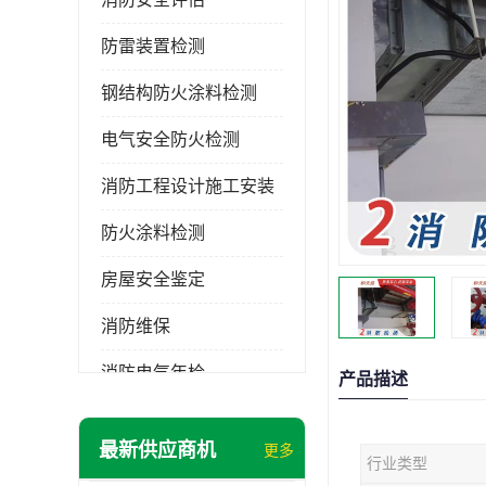
防雷装置检测
钢结构防火涂料检测
电气安全防火检测
消防工程设计施工安装
防火涂料检测
房屋安全鉴定
消防维保
消防电气年检
产品描述
消防工程施工
最新供应商机
更多
行业类型
消防工程安全检测