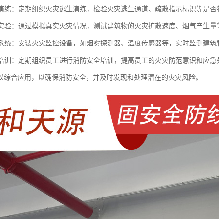
逃生演练：定期组织火灾逃生演练，检验火灾逃生通道、疏散指示标识等是
模拟实验：通过模拟真实火灾情况，测试建筑物的火灾扩散速度、烟气产生
监控系统：安装火灾监控设备，如烟雾探测器、温度传感器等，实时监测建
安全培训：定期组织员工进行消防安全培训，提高员工的火灾防范意识和应急
以综合应用，以确保消防安全，并及时发现和处理潜在的火灾风险。