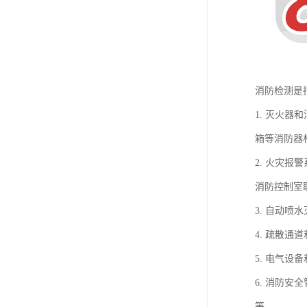
消防检测是
1. 灭火
箱等消防器
2. 火灾
消防控制室
3. 自动
4. 疏散
5. 电气
6. 消防
等。