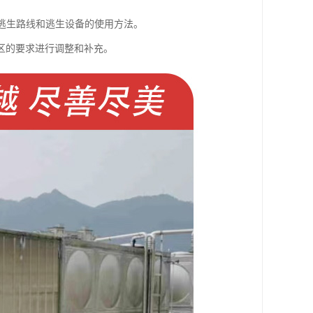
悉逃生路线和逃生设备的使用方法。
区的要求进行调整和补充。