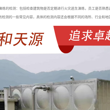
逃生演练的检测：包括检查建筑物是否定期进行火灾逃生演练，员工是否熟
防检测的一些常见内容，具体的检测内容还会根据不同的场所、行业和地