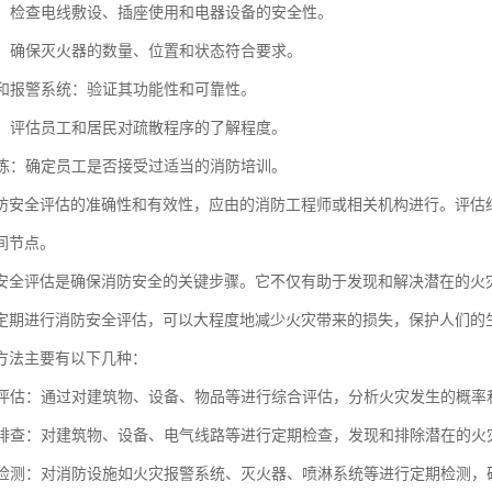
安全：检查电线敷设、插座使用和电器设备的安全性。
设备：确保灭火器的数量、位置和状态符合要求。
探测和报警系统：验证其功能性和可靠性。
计划：评估员工和居民对疏散程序的了解程度。
和演练：确定员工是否接受过适当的消防培训。
防安全评估的准确性和有效性，应由的消防工程师或相关机构进行。评估
间节点。
安全评估是确保消防安全的关键步骤。它不仅有助于发现和解决潜在的火
定期进行消防安全评估，可以大程度地减少火灾带来的损失，保护人们的
方法主要有以下几种：
风险评估：通过对建筑物、设备、物品等进行综合评估，分析火灾发生的概
隐患排查：对建筑物、设备、电气线路等进行定期检查，发现和排除潜在的
设施检测：对消防设施如火灾报警系统、灭火器、喷淋系统等进行定期检测