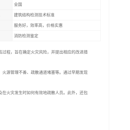
全国
1
建筑结构检测技术标准
服务好，效率高，价格实惠
消防检测鉴定
估过程，旨在确定火灾风险，并提出相应的改进措
、火源管理不善、疏散通道堵塞等。通过早期发现
及在火灾发生时如何有效地疏散人员。此外，还包