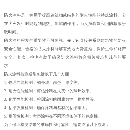
防火涂料是一种用于提高建筑物或结构的耐火性能的特殊涂料。它
在火灾发生时能起到隔热、阻燃的作用，为人员疏散和消防救援争
取时间。
防火涂料检测的重要性不可忽视。先，它直接关系到建筑物的防火
安全性能。合格的防火涂料能够有效地火势蔓延，保护生命和财产
安全。其次，检测有助于确保防火涂料符合相关标准和规范的要
求。
防火涂料检测通常包括以下几个方面：
1. 物理性能检测：如外观、颜色、厚度等。
2. 耐火性能检测：评估涂料在火灾中的隔热效果。
3. 化学性能检测：检测涂料的耐腐蚀性、耐水性等。
4. 粘结强度检测：确保涂料与基材的粘结牢固。
5. 耐候性检测：考察涂料在不同环境条件下的稳定性。
为了保证检测结果的准确性和可靠性，需要遵循以下原则：