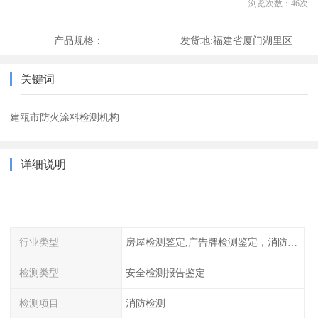
浏览次数：
46
次
产品规格：
发货地:
福建省厦门湖里区
关键词
建瓯市防火涂料检测机构
详细说明
行业类型
房屋检测鉴定,广告牌检测鉴定，消防检测
检测类型
安全检测报告鉴定
检测项目
消防检测