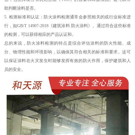
助判断涂料是否。
5. 检测标准和认证：防火涂料检测通常会参照相关的或行业标准进
行，如GB/T 14907-2018《建筑涂料 防火涂料》。通过符合这些标准
的检测，可以获得相应的产品认证和。
总的来说，防火涂料检测的特点是综合评估涂料的防火性能、成
分、物理性能和环境影响，以确保其符合相关的标准和要求。这可
以保证涂料在火灾发生时能够发挥有效的防火作用，保护建筑和人
员的安全。