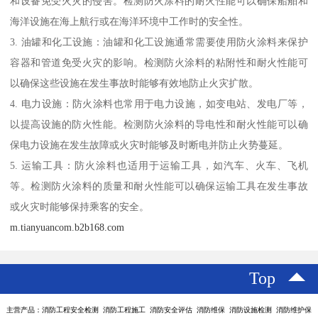
和设备免受火灾的侵害。检测防火涂料的耐火性能可以确保船舶和
海洋设施在海上航行或在海洋环境中工作时的安全性。
3. 油罐和化工设施：油罐和化工设施通常需要使用防火涂料来保护
容器和管道免受火灾的影响。检测防火涂料的粘附性和耐火性能可
以确保这些设施在发生事故时能够有效地防止火灾扩散。
4. 电力设施：防火涂料也常用于电力设施，如变电站、发电厂等，
以提高设施的防火性能。检测防火涂料的导电性和耐火性能可以确
保电力设施在发生故障或火灾时能够及时断电并防止火势蔓延。
5. 运输工具：防火涂料也适用于运输工具，如汽车、火车、飞机
等。检测防火涂料的质量和耐火性能可以确保运输工具在发生事故
或火灾时能够保持乘客的安全。
m.tianyuancom.b2b168.com
Top
主营产品：消防工程安全检测 消防工程施工 消防安全评估 消防维保 消防设施检测 消防维护保