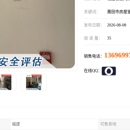
关键词：
莆田市房屋
发布日期：
2026-08-08
阅 读 量：
35
1369699
销售电话：
在线QQ：
福建
可售卖地