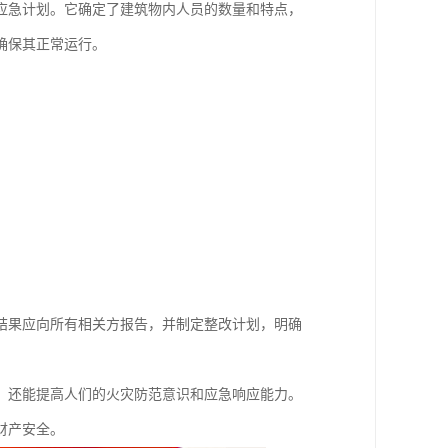
应急计划。它确定了建筑物内人员的数量和特点，
确保其正常运行。
结果应向所有相关方报告，并制定整改计划，明确
，还能提高人们的火灾防范意识和应急响应能力。
财产安全。