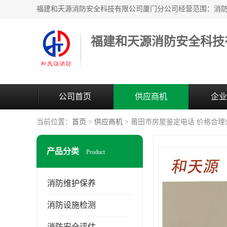
公司首页
供应商机
企业
当前位置：
首页
>
供应商机
> 莆田市房屋鉴定电话 价格合理
产品分类
Product
消防维护保养
消防设施检测
消防安全评估