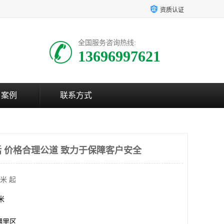
资质认证
全国服务咨询热线:
13696997621
户案例
联系方式
 价格合理公道 致力于保障客户安全
米 起
方米
湖里区