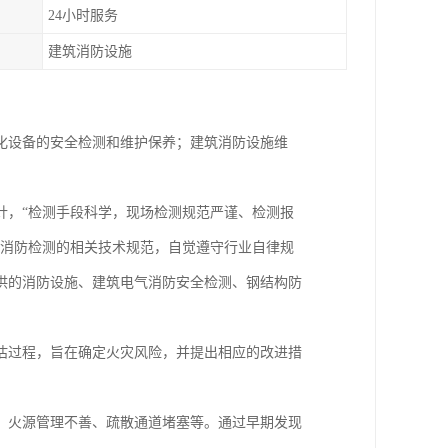
24小时服务
建筑消防设施
化设备的安全检测和维护保养；建筑消防设施维
方针，“检测手段科学，现场检测规范严谨、检测报
省消防检测的相关技术规范，自觉遵守行业自律规
供的消防设施、建筑电气消防安全检测、钢结构防
估过程，旨在确定火灾风险，并提出相应的改进措
、火源管理不善、疏散通道堵塞等。通过早期发现