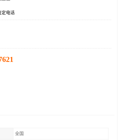
鉴定电话
7621
全国