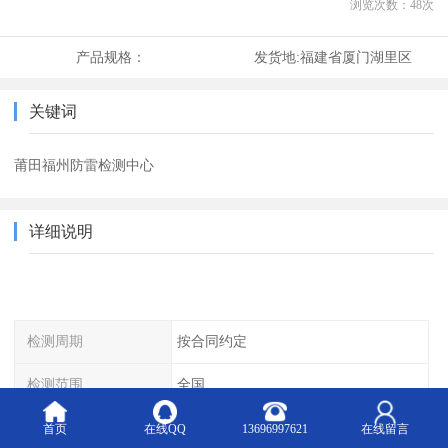
浏览次数：
48
次
产品规格：
发货地:
福建省厦门湖里区
关键词
莆田福州防雷检测中心
详细说明
检测周期
按合同约定
检测范围
全国
检测方式
邮寄样品、上门取样
首页
在线QQ
13696997621
在线留言