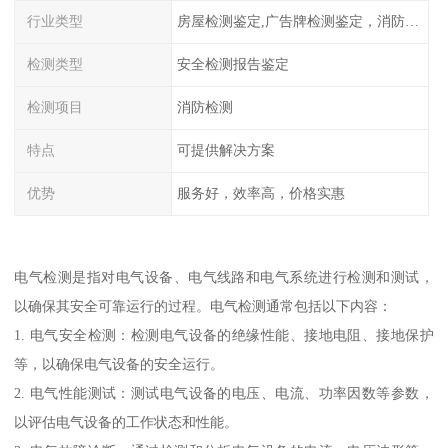
行业类型
房屋检测鉴定,广告牌检测鉴定，消防检测
检测类型
安全检测报告鉴定
检测项目
消防检测
特点
可提供解决方案
优势
服务好，效率高，价格实惠
电气检测是指对电气设备、电气线路和电气系统进行检测和测试，
以确保其安全可靠运行的过程。电气检测通常包括以下内容：
1. 电气安全检测：检测电气设备的绝缘性能、接地电阻、接地保护
等，以确保电气设备的安全运行。
2. 电气性能测试：测试电气设备的电压、电流、功率因数等参数，
以评估电气设备的工作状态和性能。