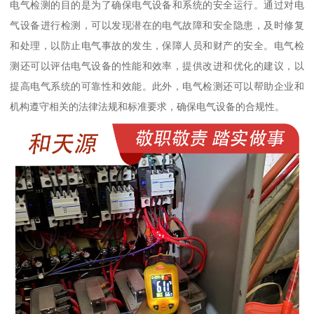
电气检测的目的是为了确保电气设备和系统的安全运行。通过对电
气设备进行检测，可以发现潜在的电气故障和安全隐患，及时修复
和处理，以防止电气事故的发生，保障人员和财产的安全。电气检
测还可以评估电气设备的性能和效率，提供改进和优化的建议，以
提高电气系统的可靠性和效能。此外，电气检测还可以帮助企业和
机构遵守相关的法律法规和标准要求，确保电气设备的合规性。