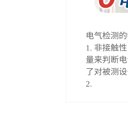
电气检测的
1. 非接
量来判断电
了对被测设
2.