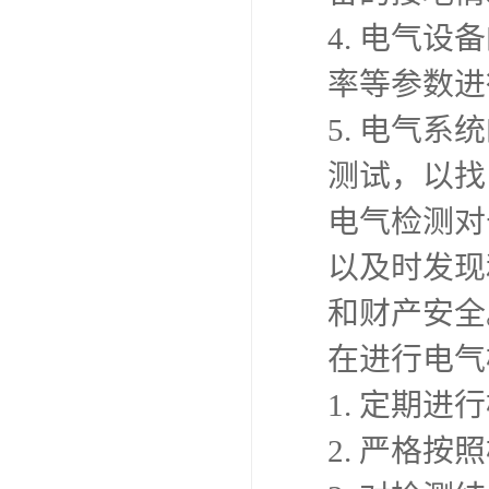
4. 电气
率等参数进
5. 电气
测试，以找
电气检测对
以及时发现
和财产安全
在进行电气
1. 定期
2. 严格