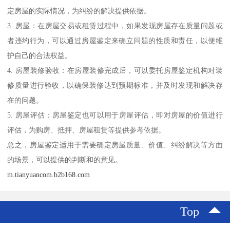
定房屋的实际情况，为纠纷的解决提供依据。
3. 房屋：在房屋交易或租赁过程中，如果发现房屋存在质量问题或
者违约行为，可以通过房屋鉴定来确立问题的性质和责任，以便维
护自己的合法权益。
4. 房屋装修验收：在房屋装修完成后，可以委托房屋鉴定机构对装
修质量进行验收，以确保装修达到预期标准，并及时发现和解决存
在的问题。
5. 房屋评估：房屋鉴定也可以用于房屋评估，即对房屋的价值进行
评估，为购房、抵押、房屋租赁等提供参考依据。
总之，房屋鉴定适用于需要确定房屋质量、价值、纠纷解决等方面
的场景，可以提供的判断和的意见。
m.tianyuancom.b2b168.com
Top