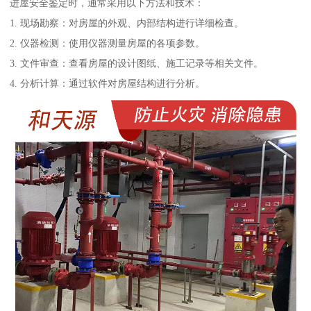
进屋安全鉴定时，通常采用以下方法和技术：
1. 现场勘察：对房屋的外观、内部结构进行详细检查。
2. 仪器检测：使用仪器测量房屋的各项参数。
3. 文件审查：查看房屋的设计图纸、施工记录等相关文件。
4. 分析计算：通过软件对房屋结构进行分析。