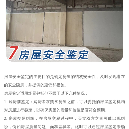
房屋安全鉴定的主要目的是确定房屋的结构安全性，及时发现潜在
的安全隐患，并提供的建议和措施。
房屋鉴定适用场景包括但不限于以下几种情况：
1. 购房前鉴定：购房者在购买房屋之前，可以委托的房屋鉴定机构
对房屋进行鉴定，以确保房屋的质量和价值是否符合预期。
2. 房屋交易纠纷：在房屋交易过程中，买卖双方之间可能出现纠
纷，例如房屋质量问题、面积差异等。此时可以通过房屋鉴定来确