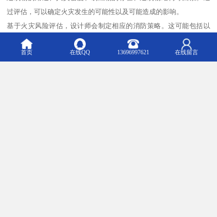
过评估，可以确定火灾发生的可能性以及可能造成的影响。
基于火灾风险评估，设计师会制定相应的消防策略。这可能包括以
下方面：
首页
在线QQ
13696997621
在线留言
1. 防火分区划分：将建筑物划分为不同的区域，以限制火灾的蔓
延。
2. 疏散通道设计：确保人员能够快速、安全地撤离建筑物。
3. 消防设备配置：合理布置灭火器材、消火栓等设备。
消防系统的设计也是至关重要的。常见的消防系统包括：
1. 自动喷水灭火系统：能在火灾初期自动启动，扑灭火源。
2. 烟雾探测系统：及时发现火灾并发出警报。
3. 报警系统：通知人员疏散并通知消防部门。
此外，消防工程设计还需要考虑以下因素：
1. 建筑材料的选择：使用阻燃性能好的材料，以减少火灾的蔓延。
2. 电气系统的设计：确保电气安全，避免电气故障引发火灾。
3. 紧急照明和标识：保障疏散过程中的安全。