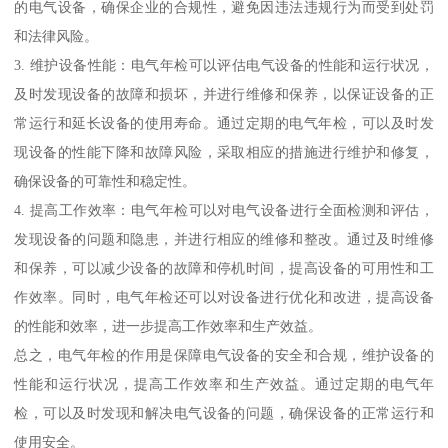
的电气设备，确保企业的合规性，避免因违法违规行为而受到处罚
和法律风险。
3. 维护设备性能：电气年检可以评估电气设备的性能和运行状况，
及时发现设备的故障和损坏，并进行维修和保养，以保证设备的正
常运行和延长设备的使用寿命。通过定期的电气年检，可以及时发
现设备的性能下降和故障风险，采取相应的措施进行维护和修复，
确保设备的可靠性和稳定性。
4. 提高工作效率：电气年检可以对电气设备进行全面检测和评估，
发现设备的问题和隐患，并进行相应的维修和整改。通过及时维修
和保养，可以减少设备的故障和停机时间，提高设备的可用性和工
作效率。同时，电气年检还可以对设备进行优化和改进，提高设备
的性能和效率，进一步提高工作效率和生产效益。
总之，电气年检的作用是保障电气设备的安全和合规，维护设备的
性能和运行状况，提高工作效率和生产效益。通过定期的电气年
检，可以及时发现和解决电气设备的问题，确保设备的正常运行和
使用安全。