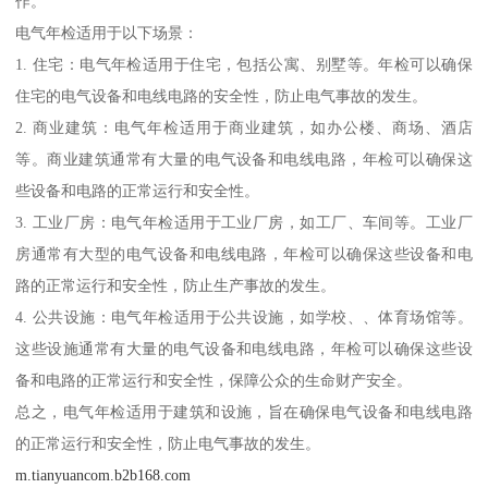
作。
电气年检适用于以下场景：
1. 住宅：电气年检适用于住宅，包括公寓、别墅等。年检可以确保
住宅的电气设备和电线电路的安全性，防止电气事故的发生。
2. 商业建筑：电气年检适用于商业建筑，如办公楼、商场、酒店
等。商业建筑通常有大量的电气设备和电线电路，年检可以确保这
些设备和电路的正常运行和安全性。
3. 工业厂房：电气年检适用于工业厂房，如工厂、车间等。工业厂
房通常有大型的电气设备和电线电路，年检可以确保这些设备和电
路的正常运行和安全性，防止生产事故的发生。
4. 公共设施：电气年检适用于公共设施，如学校、、体育场馆等。
这些设施通常有大量的电气设备和电线电路，年检可以确保这些设
备和电路的正常运行和安全性，保障公众的生命财产安全。
总之，电气年检适用于建筑和设施，旨在确保电气设备和电线电路
的正常运行和安全性，防止电气事故的发生。
m.tianyuancom.b2b168.com