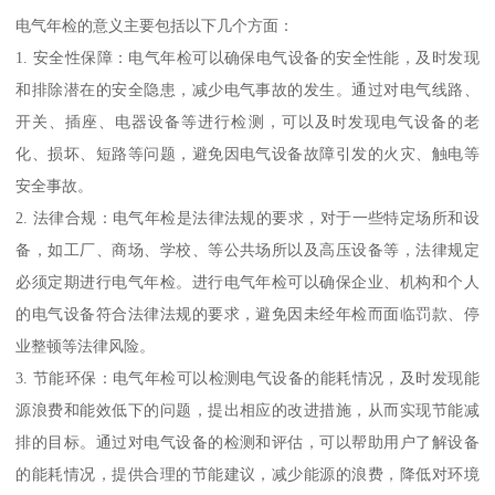
电气年检的意义主要包括以下几个方面：
1. 安全性保障：电气年检可以确保电气设备的安全性能，及时发现
和排除潜在的安全隐患，减少电气事故的发生。通过对电气线路、
开关、插座、电器设备等进行检测，可以及时发现电气设备的老
化、损坏、短路等问题，避免因电气设备故障引发的火灾、触电等
安全事故。
2. 法律合规：电气年检是法律法规的要求，对于一些特定场所和设
备，如工厂、商场、学校、等公共场所以及高压设备等，法律规定
必须定期进行电气年检。进行电气年检可以确保企业、机构和个人
的电气设备符合法律法规的要求，避免因未经年检而面临罚款、停
业整顿等法律风险。
3. 节能环保：电气年检可以检测电气设备的能耗情况，及时发现能
源浪费和能效低下的问题，提出相应的改进措施，从而实现节能减
排的目标。通过对电气设备的检测和评估，可以帮助用户了解设备
的能耗情况，提供合理的节能建议，减少能源的浪费，降低对环境