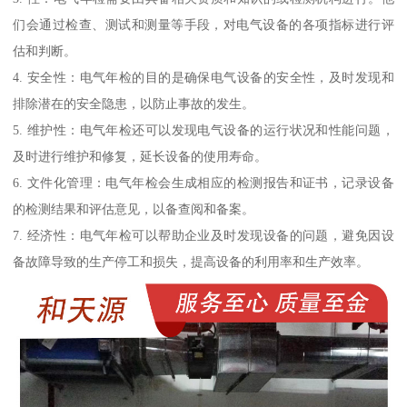
们会通过检查、测试和测量等手段，对电气设备的各项指标进行评
估和判断。
4. 安全性：电气年检的目的是确保电气设备的安全性，及时发现和
排除潜在的安全隐患，以防止事故的发生。
5. 维护性：电气年检还可以发现电气设备的运行状况和性能问题，
及时进行维护和修复，延长设备的使用寿命。
6. 文件化管理：电气年检会生成相应的检测报告和证书，记录设备
的检测结果和评估意见，以备查阅和备案。
7. 经济性：电气年检可以帮助企业及时发现设备的问题，避免因设
备故障导致的生产停工和损失，提高设备的利用率和生产效率。