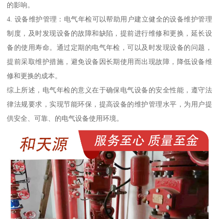
的影响。
4. 设备维护管理：电气年检可以帮助用户建立健全的设备维护管理
制度，及时发现设备的故障和缺陷，提前进行维修和更换，延长设
备的使用寿命。通过定期的电气年检，可以及时发现设备的问题，
提前采取维护措施，避免设备因长期使用而出现故障，降低设备维
修和更换的成本。
综上所述，电气年检的意义在于确保电气设备的安全性能，遵守法
律法规要求，实现节能环保，提高设备的维护管理水平，为用户提
供安全、可靠、的电气设备使用环境。