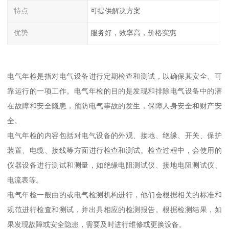
特点
可提供解决方案
优势
服务好，效率高，价格实惠
电气年检是指对电气设备进行定期检查和测试，以确保其安全、可
靠运行的一项工作。电气年检的目的是发现和排除电气设备中的潜
在故障和安全隐患，预防电气事故的发生，保障人身安全和财产安
全。
电气年检的内容包括对电气设备的外观、接地、绝缘、开关、保护
装置、电缆、接线等方面进行检查和测试。检查过程中，会使用的
仪器设备进行测试和测量，如绝缘电阻测试仪、接地电阻测试仪、
电流表等。
电气年检一般由的或电气检测机构进行，他们会根据相关的标准和
规范进行检查和测试，并出具相应的检测报告。根据检测结果，如
果发现故障或安全隐患，需要及时进行维修或更换设备。