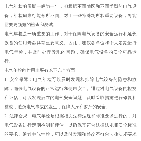
电气年检的周期一般为一年，但根据不同地区和不同类型的电气设
备，年检周期可能有所不同。对于一些特殊场所和重要设备，可能
需要更频繁的检查和测试。
电气年检是一项重要的工作，对于保障电气设备的安全运行和延长
设备的使用寿命具有重要意义。因此，建议各单位和个人定期进行
电气年检，并及时处理发现的问题，确保电气设备的安全可靠运
行。
电气年检的作用主要有以下几个方面：
1. 安全保障：电气年检可以及时发现和排除电气设备的隐患和故
障，确保电气设备的正常运行和使用安全。通过对电气设备的检测
和评估，可以发现潜在的电气安全问题，及时采取措施进行修复和
整改，避免电气事故的发生，保障人身和财产的安全。
2. 法律合规：电气年检是根据相关法律法规和标准要求进行的，对
电气设备进行定期检测和评估，以确保其符合法律法规和安全标准
的要求。通过电气年检，可以及时发现和整改不符合法律法规要求