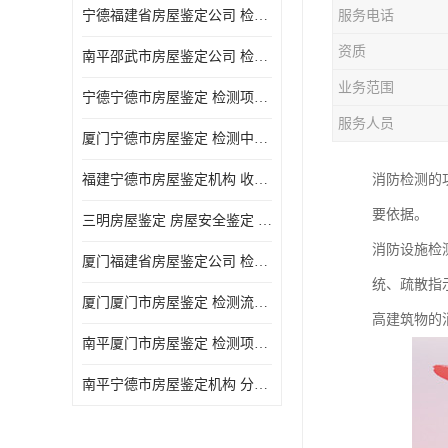
宁德福建省房屋鉴定公司 检测项目广 可及时反馈数据结果
服务电话
资质
南平邵武市房屋鉴定公司 检测准确率高 加强房屋的日常与管理
业务范围
宁德宁德市房屋鉴定 检测项目广 可及时反馈数据结果
服务人员
厦门宁德市房屋鉴定 检测中心 收费合理规范 项目全 周期短
福建宁德市房屋鉴定机构 收费合理规范 加强房屋的日常与管理
消防检测的
要依据。
三明房屋鉴定 房屋安全鉴定 检测方便 快捷 经验较为丰富
消防设施检
厦门福建省房屋鉴定公司 检测流程规范 加强房屋的日常与管理
统、疏散指
厦门厦门市房屋鉴定 检测流程规范 检测方式多样化
高建筑物的
南平厦门市房屋鉴定 检测项目广 经验较为丰富
南平宁德市房屋鉴定机构 分析准确度高 可及时反馈数据结果