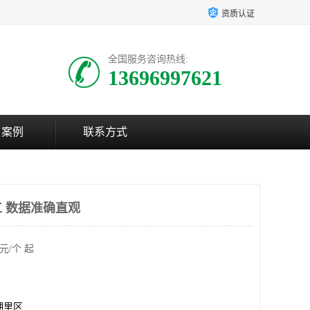
资质认证
全国服务咨询热线:
13696997621
户案例
联系方式
 数据准确直观
元/个 起
湖里区