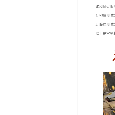
试和耐火限
4. 密度
5. 膜厚
以上是常见