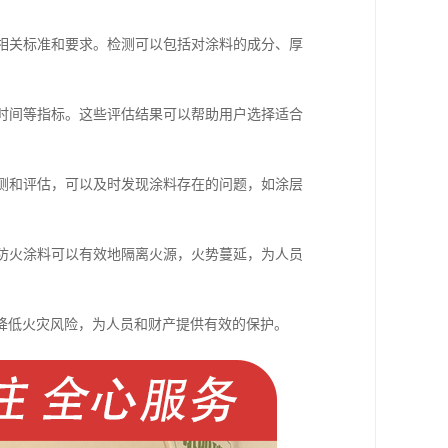
合相关标准和要求。检测可以包括对涂料的成分、厚
火时间等指标。这些评估结果可以帮助用户选择适合
检测和评估，可以及时发现涂料存在的问题，如涂层
的防火涂料可以有效地隔离火源，火势蔓延，为人员
降低火灾风险，为人员和财产提供有效的保护。