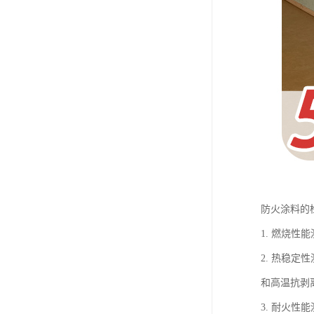
防火涂料的
1. 燃烧
2. 热稳
和高温抗剥
3. 耐火