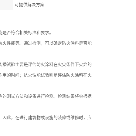
可提供解决方案
能是否符合相关标准和要求。
抗火性能等。通过检测，可以确定防火涂料是否能
传播试验主要是评估防火涂料在火灾条件下火焰的
作用的时间；抗火性能试验则是评估防火涂料在火
应的测试方法和设备进行检测。检测结果将会根据
。因此，在进行建筑物或设施的装修或维修时，应