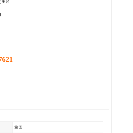
湖里区
测
7621
全国