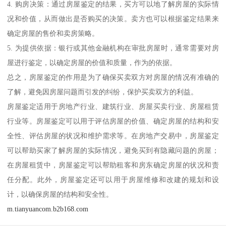
4. 购房决策：通过房屋鉴定的结果，买方可以地了解房屋的实际情
况和价值，从而做出是否购买的决策。卖方也可以根据鉴定结果来
确定房屋的售价和卖房策略。
5. 为提供依据：银行或其他金融机构在审批房屋时，通常需要对房
屋进行鉴定，以确定房屋的价值和质量，作为的依据。
总之，房屋鉴定的作用是为了确保买卖双方对房屋的情况有准确的
了解，避免因房屋问题而引发的纠纷，保护买卖双方的利益。
房屋鉴定适用于房地产行业、建筑行业、房屋买卖行业、房屋租赁
行业等。房屋鉴定可以用于评估房屋的价值、确定房屋的结构和安
全性、评估房屋的状况和维护需求等。在房地产交易中，房屋鉴定
可以帮助买家了解房屋的实际情况，避免买到有隐藏问题的房屋；
在房屋租赁中，房屋鉴定可以帮助租客和房东确定房屋的状况和责
任分配。此外，房屋鉴定还可以用于房屋维修和改建的规划和设
计，以确保房屋的结构和安全性。
m.tianyuancom.b2b168.com