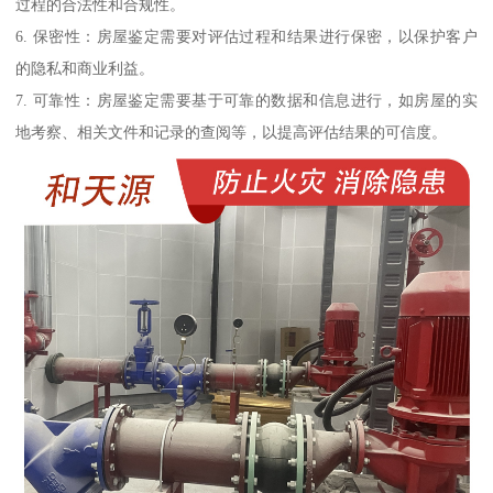
过程的合法性和合规性。
6. 保密性：房屋鉴定需要对评估过程和结果进行保密，以保护客户
的隐私和商业利益。
7. 可靠性：房屋鉴定需要基于可靠的数据和信息进行，如房屋的实
地考察、相关文件和记录的查阅等，以提高评估结果的可信度。