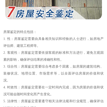
房屋鉴定的特点包括：
1. 性：房屋鉴定需要由具备相关知识和经验的人士进行，如房地产
评估师、建筑工程师等。
2. 客观性：房屋鉴定需要依据客观的标准和方法进行，避免主观因
素的影响，确保评估结果的准确性和性。
3. 综合性：房屋鉴定需要综合考虑多个因素，如房屋的建筑结构、
装修状况、地理位置、市场需求等，以全面评估房屋的价值和状
况。
4. 时效性：房屋鉴定需要在一定时间内完成，因为房屋的价值和状
况可能会随时间变化而产生变化。
5. 法律性：房屋鉴定需要遵守相关法律法规和行业规范，确保评估