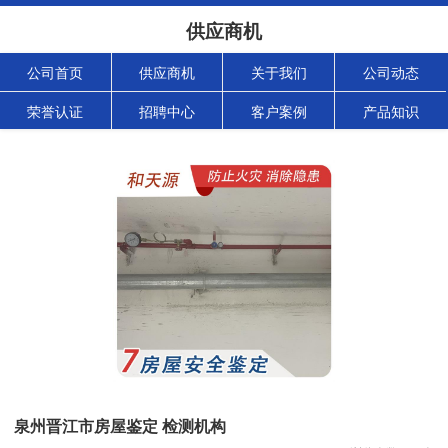
供应商机
公司首页
供应商机
关于我们
公司动态
荣誉认证
招聘中心
客户案例
产品知识
泉州晋江市房屋鉴定 检测机构