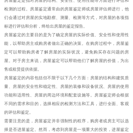
房屋鉴定是指对房屋的结构、安全性、使用性能等方面进行评估和
检测的过程。房屋鉴定通常由的房屋鉴定师或房屋评估师进行，他
们会通过对房屋的实地勘察、测量、检测等方式，对房屋的各项指
标进行评估和分析，终给出房屋的鉴定报告。
房屋鉴定的主要目的是为了确定房屋的实际价值、安全性和使用性
能，以帮助房主或购房者做出正确的决策。在购房过程中，房屋鉴
定可以帮助购房者了解房屋的实际状况，避免购买存在问题的房
屋。对于房主来说，房屋鉴定可以帮助他们了解房屋的价值，为出
售或租赁提供依据。
房屋鉴定的内容包括但不限于以下几个方面：房屋的结构和建筑质
量、房屋的安全性和稳定性、房屋的装修和设备状况、房屋的使用
功能和适用性、房屋的周边环境和配套设施等。房屋鉴定师会根据
不同的需求和目的，选择相应的检测方法和工具，进行全面、客观
的评估和鉴定。
需要注意的是，房屋鉴定并非强制性的程序，购房者或房主可以选
择是否进屋鉴定。然而，考虑到房屋是一项重大的投资，进屋鉴定