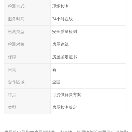
检测方式
现场检测
服务时间
24小时在线
检测类型
安全质量检测
检测对象
房屋建筑
保障
房屋鉴定证书
日期
新
合作区域
全国
特点
可提供解决方案
类型
房屋检测鉴定