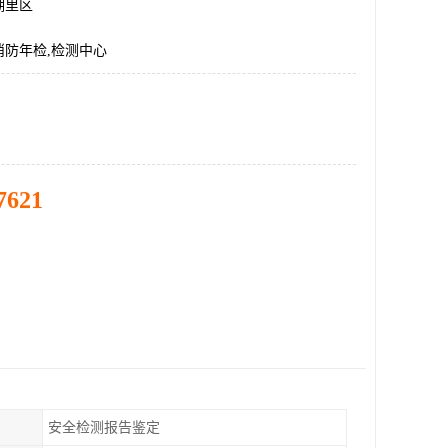
湖里区
消防年检,检测中心
7621
安全检测报告鉴定