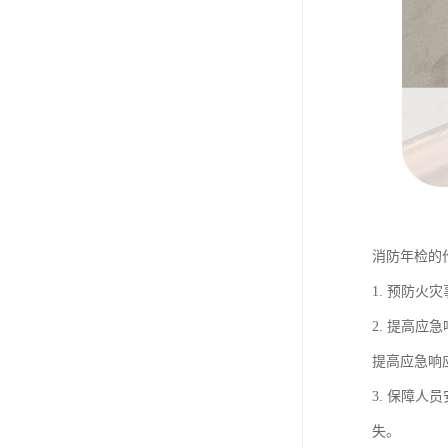
消防年检的
1. 预防
2. 提高
提高应急响
3. 保障
失。