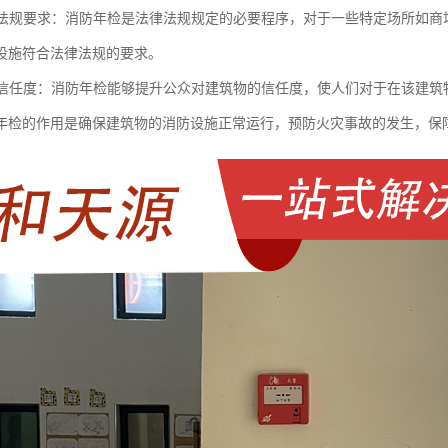
法律法规要求：消防年检是法律法规规定的必要程序，对于一些特定场所如
设施符合法律法规的要求。
公众信任度：消防年检能够提升公众对建筑物的信任度，使人们对于在该建
年检的作用是确保建筑物的消防设施正常运行，预防火灾事故的发生，保