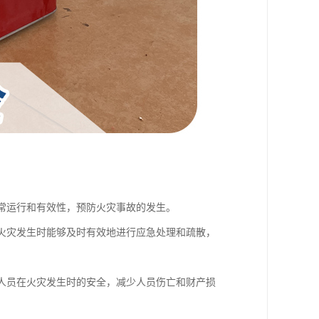
正常运行和有效性，预防火灾事故的发生。
在火灾发生时能够及时有效地进行应急处理和疏散，
障人员在火灾发生时的安全，减少人员伤亡和财产损