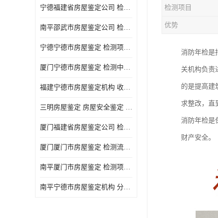
宁德福建省房屋鉴定公司 检测项目广 可及时反馈数据结果
检测项目
优势
南平邵武市房屋鉴定公司 检测准确率高 加强房屋的日常与管理
宁德宁德市房屋鉴定 检测项目广 可及时反馈数据结果
消防年检是
厦门宁德市房屋鉴定 检测中心 收费合理规范 项目全 周期短
关机构负责
的是提高建
福建宁德市房屋鉴定机构 收费合理规范 加强房屋的日常与管理
求整改，直
三明房屋鉴定 房屋安全鉴定 检测方便 快捷 经验较为丰富
消防年检是
厦门福建省房屋鉴定公司 检测流程规范 加强房屋的日常与管理
财产安全。
厦门厦门市房屋鉴定 检测流程规范 检测方式多样化
南平厦门市房屋鉴定 检测项目广 经验较为丰富
南平宁德市房屋鉴定机构 分析准确度高 可及时反馈数据结果