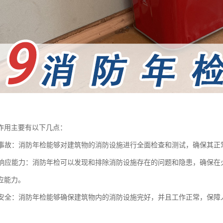
作用主要有以下几点：
火灾事故：消防年检能够对建筑物的消防设施进行全面检查和测试，确保其
应急响应能力：消防年检可以发现和排除消防设施存在的问题和隐患，确保
应能力。
人员安全：消防年检能够确保建筑物内的消防设施完好，并且工作正常，保