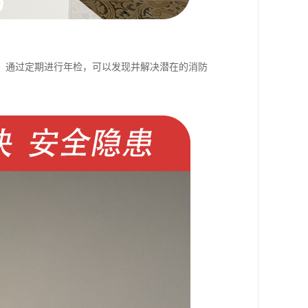
。通过定期进行年检，可以发现并解决潜在的消防