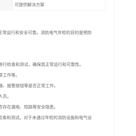
可提供解决方案
正常运行和安全可靠。消防电气年检的目的是预防
施进行检查和测试，确保其正常运行和可靠性。
常工作等。
测器、报警按钮等是否正常工作。
人员。
是否存在漏电、短路等安全隐患。
检查和测试。对于未通过年检的消防设施和电气设