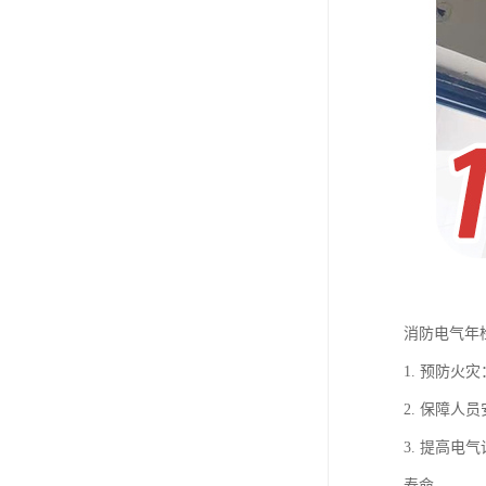
消防电气年
1. 预防
2. 保障
3. 提高
寿命。