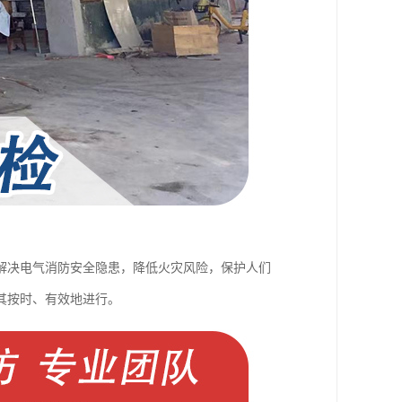
解决电气消防安全隐患，降低火灾风险，保护人们
其按时、有效地进行。