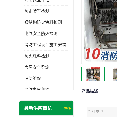
防雷装置检测
钢结构防火涂料检测
电气安全防火检测
消防工程设计施工安装
防火涂料检测
房屋安全鉴定
消防维保
消防电气年检
产品描述
消防工程施工
最新供应商机
更多
行业类型
消防工程安全检测