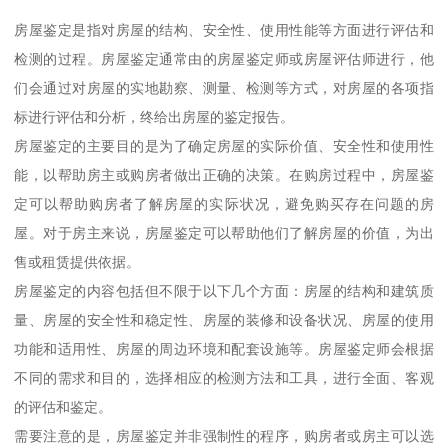
房屋鉴定是指对房屋的结构、安全性、使用性能等方面进行评估和
检测的过程。房屋鉴定通常由的房屋鉴定师或房屋评估师进行，他
们会通过对房屋的实地勘察、测量、检测等方式，对房屋的各项指
标进行评估和分析，终给出房屋的鉴定报告。
房屋鉴定的主要目的是为了确定房屋的实际价值、安全性和使用性
能，以帮助房主或购房者做出正确的决策。在购房过程中，房屋鉴
定可以帮助购房者了解房屋的实际状况，避免购买存在问题的房
屋。对于房主来说，房屋鉴定可以帮助他们了解房屋的价值，为出
售或租赁提供依据。
房屋鉴定的内容包括但不限于以下几个方面：房屋的结构和建筑质
量、房屋的安全性和稳定性、房屋的装修和设备状况、房屋的使用
功能和适用性、房屋的周边环境和配套设施等。房屋鉴定师会根据
不同的需求和目的，选择相应的检测方法和工具，进行全面、客观
的评估和鉴定。
需要注意的是，房屋鉴定并非强制性的程序，购房者或房主可以选