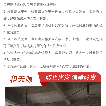
是否正常运作和是否需要维修或更换。
5. 检查房屋安全：检查房屋的安全设施，包括防火设施、疏散通道
等，以确保房屋符合安全标准。
6. 评估房屋价值：通过市场调研和比较分析，评估房屋的市场价值
和投资潜力。
7. 查阅相关文件：查阅房屋相关的产权证书、土地证、建筑规划许
可证等文件，以核实房屋的合法性和所有权。
8. 咨询人士：咨询房地产经纪人、房屋评估师、等人士，以获取的
意见和建议。
以上方法可以综合运用，以确保对房屋的鉴定结果准确可靠。