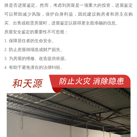
择是否进屋鉴定。然而，考虑到房屋是一项重大的投资，进屋鉴定
可以帮助减少风险，保护自身利益，因此建议购房者和房主在购
买、出售或租赁房屋时，进屋鉴定以获得更全面准确的信息。
房屋安全鉴定的重要性不可忽视：
1. 保障居住者的生命安全。
2. 防止房屋倒塌造成财产损失。
3. 为房屋的维修、改造提供依据。
4. 有助于避免潜在的法律纠纷。