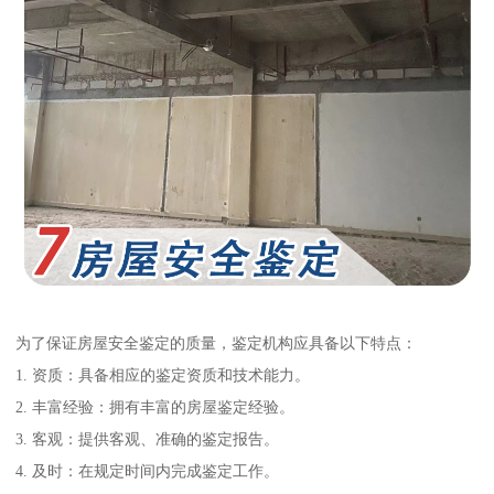
为了保证房屋安全鉴定的质量，鉴定机构应具备以下特点：
1. 资质：具备相应的鉴定资质和技术能力。
2. 丰富经验：拥有丰富的房屋鉴定经验。
3. 客观：提供客观、准确的鉴定报告。
4. 及时：在规定时间内完成鉴定工作。