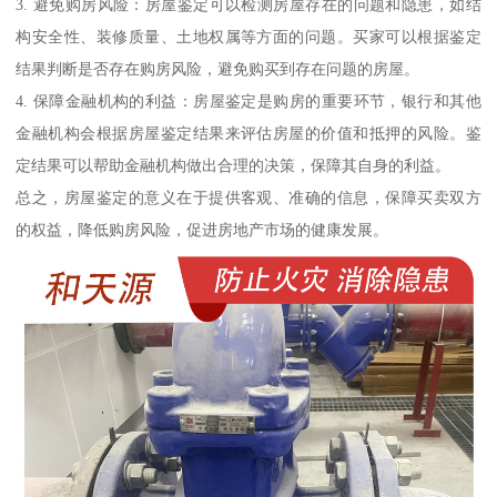
3. 避免购房风险：房屋鉴定可以检测房屋存在的问题和隐患，如结
构安全性、装修质量、土地权属等方面的问题。买家可以根据鉴定
结果判断是否存在购房风险，避免购买到存在问题的房屋。
4. 保障金融机构的利益：房屋鉴定是购房的重要环节，银行和其他
金融机构会根据房屋鉴定结果来评估房屋的价值和抵押的风险。鉴
定结果可以帮助金融机构做出合理的决策，保障其自身的利益。
总之，房屋鉴定的意义在于提供客观、准确的信息，保障买卖双方
的权益，降低购房风险，促进房地产市场的健康发展。