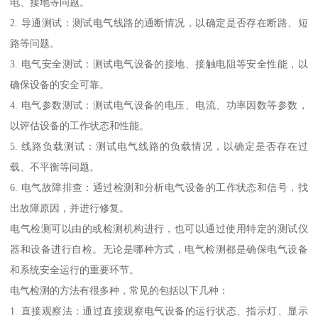
电、接地等问题。
2. 导通测试：测试电气线路的通断情况，以确定是否存在断路、短
路等问题。
3. 电气安全测试：测试电气设备的接地、接触电阻等安全性能，以
确保设备的安全可靠。
4. 电气参数测试：测试电气设备的电压、电流、功率因数等参数，
以评估设备的工作状态和性能。
5. 线路负载测试：测试电气线路的负载情况，以确定是否存在过
载、不平衡等问题。
6. 电气故障排查：通过检测和分析电气设备的工作状态和信号，找
出故障原因，并进行修复。
电气检测可以由的或检测机构进行，也可以通过使用特定的测试仪
器和设备进行自检。无论是哪种方式，电气检测都是确保电气设备
和系统安全运行的重要环节。
电气检测的方法有很多种，常见的包括以下几种：
1. 直接观察法：通过直接观察电气设备的运行状态、指示灯、显示