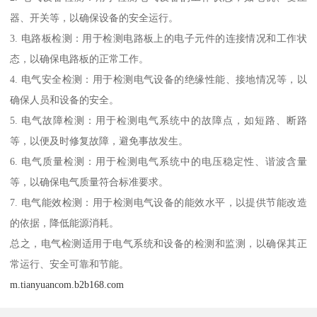
3. 接地检测：测试接地电阻，确保接地系统正常。
4. 绝缘电阻检测：判断电气设备的绝缘状况。
5. 过载保护检测：检查过载保护装置的性能。
6. 漏电保护检测：验证漏电保护器的有效性。
7. 电压、电流检测：监测电压、电流是否稳定。
8. 谐波分析：分析电网中的谐波情况，避免对设备造成影响。
为了确保电气检测的准确性和有效性，检测人员应具备以下素质：
1. 丰富的电气知识和经验。
2. 熟悉相关标准和规范。
3. 能够熟练使用检测仪器。
4. 具备严谨的工作和责任心。
电气检测的重要性主要体现在以下几个方面：
1. 保障安全：防止电气事故的发生，保护人员生命财产安全。
2. 减少故障：提前发现问题，降低设备故障率。
3. 延长设备寿命：及时维护和保养，延长设备使用寿命。