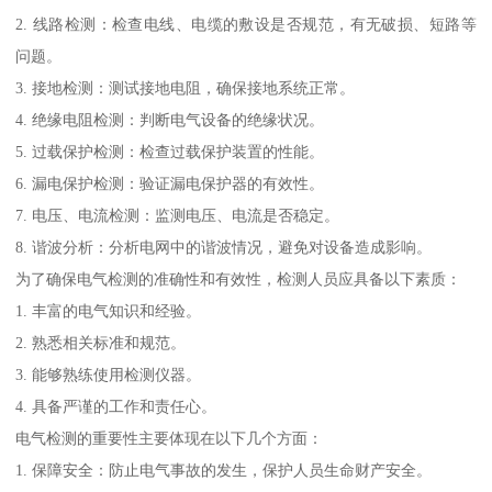
电气检测的目的是评估电气系统的安全性、稳定性和合规性。通过
对电气设备、线路、接地等方面的检测，可以及时发现潜在的问题
和隐患，采取相应的措施进行修复和改进，从而保障人员和设备的
安全。