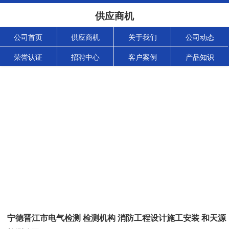
供应商机
公司首页
供应商机
关于我们
公司动态
荣誉认证
招聘中心
客户案例
产品知识
宁德晋江市电气检测 检测机构 消防工程设计施工安装 和天源