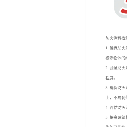
防火涂料检
1. 确保
被涂物体的
2. 验证
程度。
3. 确保
上，不易剥
4. 评估
5. 提高