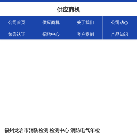
供应商机
公司首页
供应商机
关于我们
公司动态
荣誉认证
招聘中心
客户案例
产品知识
福州龙岩市消防检测 检测中心 消防电气年检