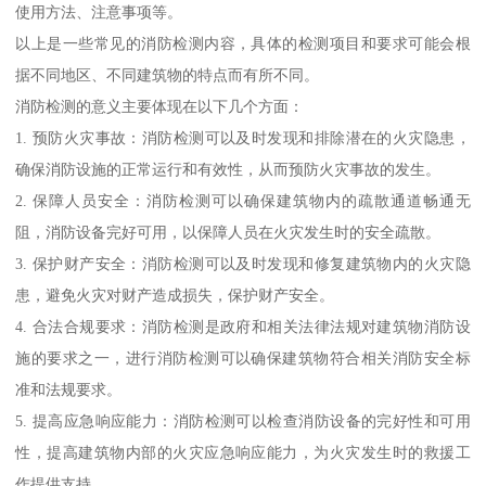
使用方法、注意事项等。
以上是一些常见的消防检测内容，具体的检测项目和要求可能会根
据不同地区、不同建筑物的特点而有所不同。
消防检测的意义主要体现在以下几个方面：
1. 预防火灾事故：消防检测可以及时发现和排除潜在的火灾隐患，
确保消防设施的正常运行和有效性，从而预防火灾事故的发生。
2. 保障人员安全：消防检测可以确保建筑物内的疏散通道畅通无
阻，消防设备完好可用，以保障人员在火灾发生时的安全疏散。
3. 保护财产安全：消防检测可以及时发现和修复建筑物内的火灾隐
患，避免火灾对财产造成损失，保护财产安全。
4. 合法合规要求：消防检测是政府和相关法律法规对建筑物消防设
施的要求之一，进行消防检测可以确保建筑物符合相关消防安全标
准和法规要求。
5. 提高应急响应能力：消防检测可以检查消防设备的完好性和可用
性，提高建筑物内部的火灾应急响应能力，为火灾发生时的救援工
作提供支持。