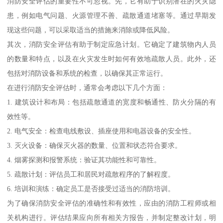
消防安全评估的重要性不可忽视。先，它有助于识别潜在的火灾隐
患，例如电气问题、火源管理不善、疏散通道堵塞等。通过早期发
现这些问题，可以采取适当的措施来消除或降低风险。
其次，消防安全评估有助于制定应急计划。它确定了建筑物内人员
的数量和特点，以及在火灾发生时如何有效地疏散人员。此外，还
包括对消防设备和系统的检查，以确保其正常运行。
在进行消防安全评估时，通常会考虑以下几个方面：
1. 建筑设计和布局：包括疏散通道的宽度和畅通性、防火分隔的有
效性等。
2. 电气安全：检查电线敷设、插座使用和电器设备的安全性。
3. 灭火设备：确保灭火器的数量、位置和状态符合要求。
4. 烟雾探测和报警系统：验证其功能性和可靠性。
5. 疏散计划：评估员工和居民对疏散程序的了解程度。
6. 培训和演练：确定员工是否接受过适当的消防培训。
为了确保消防安全评估的准确性和有效性，应由的消防工程师或相
关机构进行。评估结果应向所有相关方报告，并制定整改计划，明