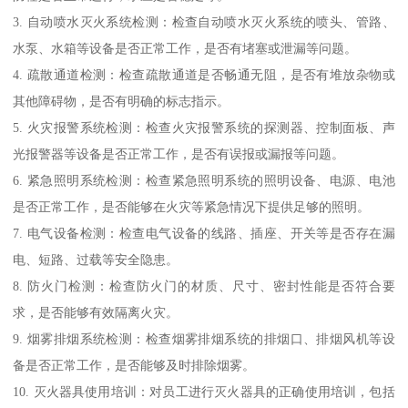
3. 自动喷水灭火系统检测：检查自动喷水灭火系统的喷头、管路、
水泵、水箱等设备是否正常工作，是否有堵塞或泄漏等问题。
4. 疏散通道检测：检查疏散通道是否畅通无阻，是否有堆放杂物或
其他障碍物，是否有明确的标志指示。
5. 火灾报警系统检测：检查火灾报警系统的探测器、控制面板、声
光报警器等设备是否正常工作，是否有误报或漏报等问题。
6. 紧急照明系统检测：检查紧急照明系统的照明设备、电源、电池
是否正常工作，是否能够在火灾等紧急情况下提供足够的照明。
7. 电气设备检测：检查电气设备的线路、插座、开关等是否存在漏
电、短路、过载等安全隐患。
8. 防火门检测：检查防火门的材质、尺寸、密封性能是否符合要
求，是否能够有效隔离火灾。
9. 烟雾排烟系统检测：检查烟雾排烟系统的排烟口、排烟风机等设
备是否正常工作，是否能够及时排除烟雾。
10. 灭火器具使用培训：对员工进行灭火器具的正确使用培训，包括