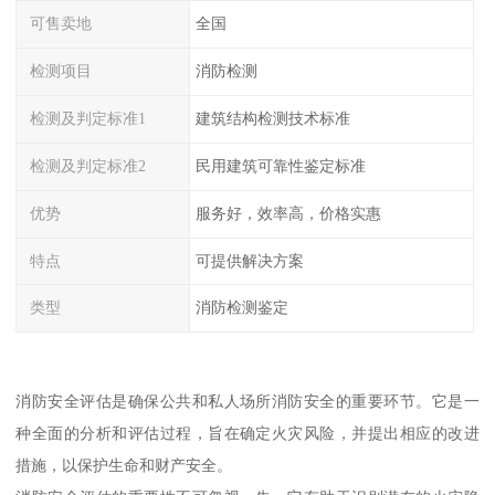
可售卖地
全国
检测项目
消防检测
检测及判定标准1
建筑结构检测技术标准
检测及判定标准2
民用建筑可靠性鉴定标准
优势
服务好，效率高，价格实惠
特点
可提供解决方案
类型
消防检测鉴定
消防安全评估是确保公共和私人场所消防安全的重要环节。它是一
种全面的分析和评估过程，旨在确定火灾风险，并提出相应的改进
措施，以保护生命和财产安全。