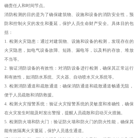
确责任人和时间节点。
消防检测的目的是为了确保建筑物、设施和设备的消防安全性，预
防和控制火灾的发生和蔓延，保护人员生命财产安全。具体目的包
括：
1. 检测火灾隐患：通过对建筑物、设施和设备的检测，发现存在的
火灾隐患，如电气设备故障、短路、漏电等，以及料的存放、堆放
不当等。
2. 验证消防设备的有效性：对消防设备进行检测，确保其正常运行
和有效性，如消防水系统、灭火器、自动喷水灭火系统等。
3. 检测消防通道和疏散通道：确保消防通道和疏散通道畅通无阻，
便于人员疏散和消防救援。
4. 检测火灾报警系统：验证火灾报警系统的灵敏度和准确性，确保
在火灾发生时能及时发出警报，提醒人员疏散和启动灭火措施。
5. 检测防火墙和防火门：验证防火墙和防火门的防火性能，确保其
能有效隔离火灾蔓延，保护人员逃生通道。