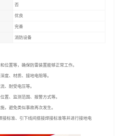
否
优良
完善
消防设备
度和位置等，确保防雷装置能够正常工作。
、深度、材质、接地电阻等。
电流、耐受电压等。
和位置、监测范围、报警方式等。
措施，避免类似事故再次发生。
焊接标准、引下线间搭接焊接标准等并进行接地电