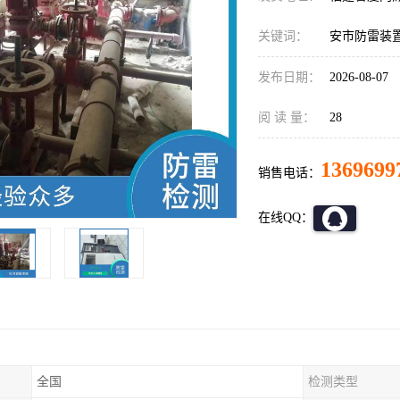
关键词：
安市防雷装
发布日期：
2026-08-07
阅 读 量：
28
1369699
销售电话：
在线QQ：
全国
检测类型