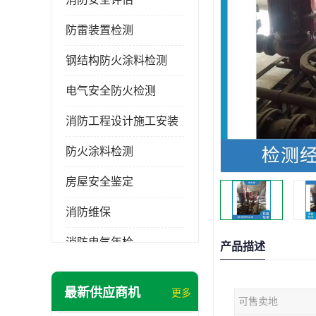
防雷装置检测
钢结构防火涂料检测
电气安全防火检测
消防工程设计施工安装
防火涂料检测
房屋安全鉴定
消防维保
消防电气年检
产品描述
消防工程施工
最新供应商机
更多
可售卖地
消防工程安全检测