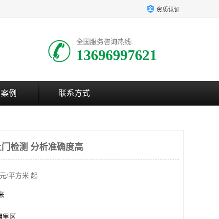
资质认证
全国服务咨询热线:
13696997621
户案例
联系方式
门检测 分析准确度高
元/平方米 起
方米
湖里区