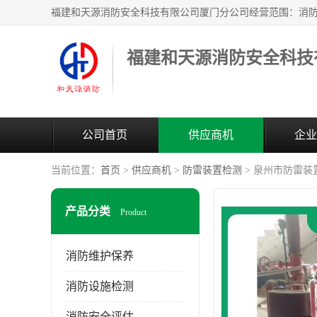
公司首页
供应商机
企业
当前位置：
首页
>
供应商机
>
防雷装置检测
> 泉州市防雷装
产品分类
Product
消防维护保养
消防设施检测
消防安全评估