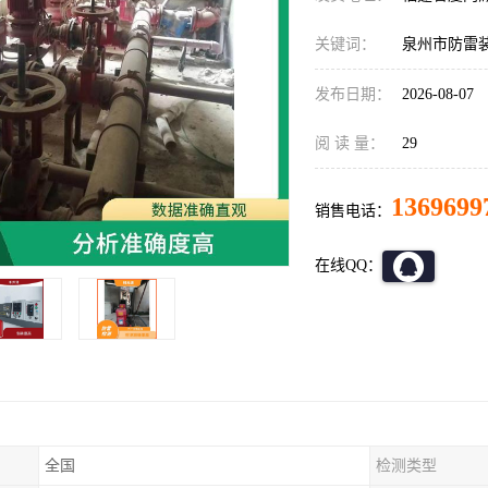
关键词：
泉州市防雷
发布日期：
2026-08-07
阅 读 量：
29
1369699
销售电话：
在线QQ：
全国
检测类型