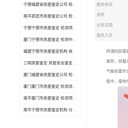
宁德福建省房屋鉴定公司 检测项目广 可及时反馈数据结果
服务电话
资质
南平邵武市房屋鉴定公司 检测准确率高 加强房屋的日常与管理
业务范围
宁德宁德市房屋鉴定 检测项目广 可及时反馈数据结果
服务人员
厦门宁德市房屋鉴定 检测中心 收费合理规范 项目全 周期短
福建宁德市房屋鉴定机构 收费合理规范 加强房屋的日常与管理
所谓的防雷
差异，但基
三明房屋鉴定 房屋安全鉴定 检测方便 快捷 经验较为丰富
气象防雷作
厦门福建省房屋鉴定公司 检测流程规范 加强房屋的日常与管理
程中，接地
厦门厦门市房屋鉴定 检测流程规范 检测方式多样化
南平厦门市房屋鉴定 检测项目广 经验较为丰富
南平宁德市房屋鉴定机构 分析准确度高 可及时反馈数据结果