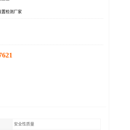
装置检测厂家
7621
安全性质量