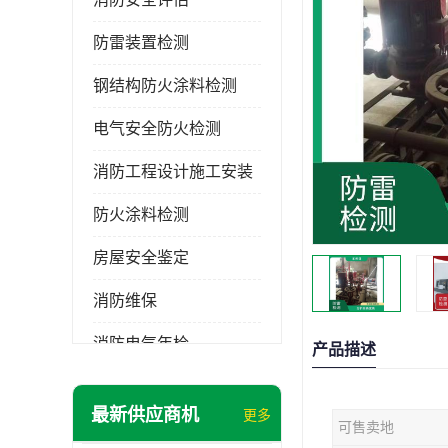
防雷装置检测
钢结构防火涂料检测
电气安全防火检测
消防工程设计施工安装
防火涂料检测
房屋安全鉴定
消防维保
消防电气年检
产品描述
消防工程施工
最新供应商机
更多
可售卖地
消防工程安全检测