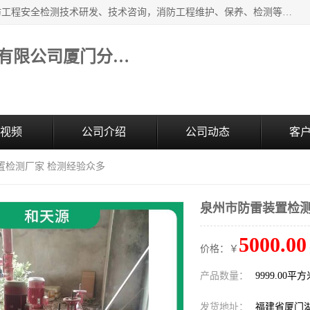
福建和天源消防安全科技有限公司厦门分公司经营范围：消防工程安全检测技术研发、技术咨询，消防工程维护、保养、检测等；主要的服务有：消防工程安全检测,消防工程施工,消防安全评估,消防维保,消防设施检测,消防维护保养,房屋安全鉴定,防雷装置检测,防火涂料检测,消防电气年检,泉州消防施工安装公司；消防器材、建材、五金制品零售。
福建和天源消防安全科技有限公司厦门分公司
视频
公司介绍
公司动态
客
置检测厂家 检测经验众多
泉州市防雷装置检测
5000.00
价格：￥
产品数量：
9999.00平
发货地址：
福建省厦门