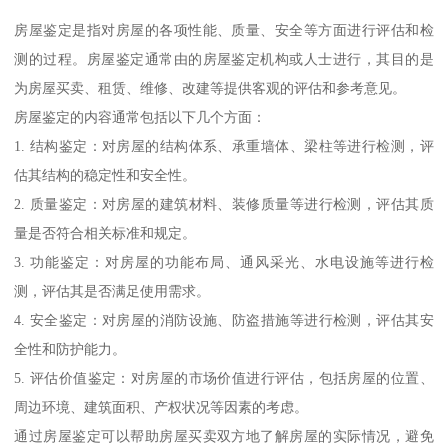
房屋鉴定是指对房屋的各项性能、质量、安全等方面进行评估和检
测的过程。房屋鉴定通常由的房屋鉴定机构或人士进行，其目的是
为房屋买卖、租赁、维修、改建等提供客观的评估和参考意见。
房屋鉴定的内容通常包括以下几个方面：
1. 结构鉴定：对房屋的结构体系、承重墙体、梁柱等进行检测，评
估其结构的稳定性和安全性。
2. 质量鉴定：对房屋的建筑材料、装修质量等进行检测，评估其质
量是否符合相关标准和规定。
3. 功能鉴定：对房屋的功能布局、通风采光、水电设施等进行检
测，评估其是否满足使用需求。
4. 安全鉴定：对房屋的消防设施、防盗措施等进行检测，评估其安
全性和防护能力。
5. 评估价值鉴定：对房屋的市场价值进行评估，包括房屋的位置、
周边环境、建筑面积、产权状况等因素的考虑。
通过房屋鉴定可以帮助房屋买卖双方地了解房屋的实际情况，避免