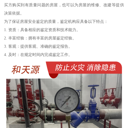
买方购买到有质量问题的房屋，也可以为房屋的维修、改建等提供
决策依据。
为了保证房屋安全鉴定的质量，鉴定机构应具备以下特点：
1. 资质：具备相应的鉴定资质和技术能力。
2. 丰富经验：拥有丰富的房屋鉴定经验。
3. 客观：提供客观、准确的鉴定报告。
4. 及时：在规定时间内完成鉴定工作。