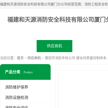
公司首页
供应商机
企业视频
当前位置：
首页
>
供应商机
> 莆田市消防年检公司 健全的质量控制体系
产品分类
Product
消防维护保养
消防设施检测
消防安全评估