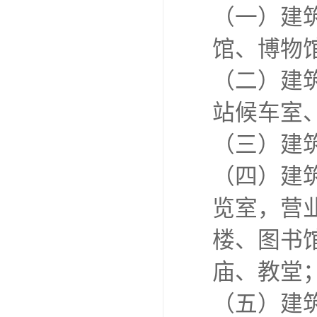
（一）建
馆、博物
（二）建
站候车室
（三）建
（四）建
览室，营
楼、图书
庙、教堂
（五）建