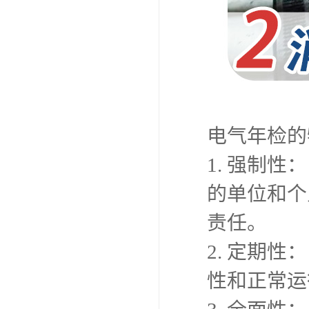
电气年检的
1. 强制
的单位和个
责任。
2. 定期
性和正常运