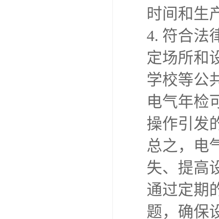
时间和生
4. 符
定场所和
学校等公
电气年检
操作引发
总之，电
失、提高
通过定期
题，确保