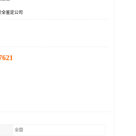
安全鉴定公司
7621
全国