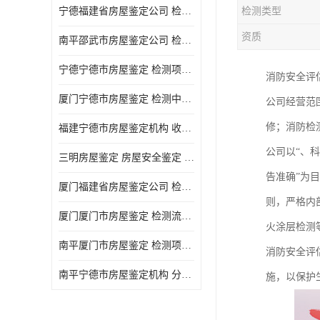
宁德福建省房屋鉴定公司 检测项目广 可及时反馈数据结果
检测类型
资质
南平邵武市房屋鉴定公司 检测准确率高 加强房屋的日常与管理
宁德宁德市房屋鉴定 检测项目广 可及时反馈数据结果
消防安全评
厦门宁德市房屋鉴定 检测中心 收费合理规范 项目全 周期短
公司经营范
修；消防检
福建宁德市房屋鉴定机构 收费合理规范 加强房屋的日常与管理
公司以“、
三明房屋鉴定 房屋安全鉴定 检测方便 快捷 经验较为丰富
告准确”为
厦门福建省房屋鉴定公司 检测流程规范 加强房屋的日常与管理
则，严格内
厦门厦门市房屋鉴定 检测流程规范 检测方式多样化
火涂层检测
南平厦门市房屋鉴定 检测项目广 经验较为丰富
消防安全评
南平宁德市房屋鉴定机构 分析准确度高 可及时反馈数据结果
施，以保护