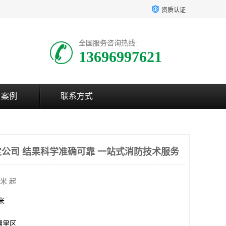
资质认证
全国服务咨询热线:
13696997621
户案例
联系方式
公司 结果科学准确可靠 一站式消防技术服务
米 起
方米
湖里区