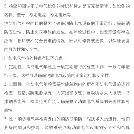
5. 检查和测试消防电气设备的标识和标志是否完整清晰，如设备的
名称、型号、额定电流、额定电压等。
消防电气年检的目的是为了确保消防电气设备的正常运行，提高消
防安全性，防止火灾事故的发生。在年检过程中，如发现设备存在
故障、损坏或不符合要求的情况，应及时修复或更换，以保证设备
的可靠性和安全性。
消防电气年检的特点有以下几点：
1. 定期性：消防电气年检是一项定期进行的检查工作，一般每年进
行一次。这样可以确保消防电气设施的正常运行和安全性。
2. 全面性：消防电气年检需要对建筑物内的所有消防电气设施进行
检查，包括消防电源系统、火灾报警系统、自动喷水灭火系统、防
排烟系统等。检查范围广泛，确保整个消防电气系统的完整性和可
靠性。
3. 性：消防电气年检需要由的消防或消防工程技术人员进行。他们
具备的知识和技能，能够准确判断消防电气设施的安全性和合规