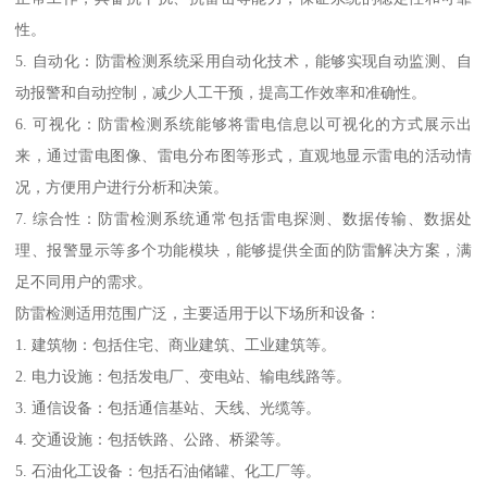
性。
5. 自动化：防雷检测系统采用自动化技术，能够实现自动监测、自
动报警和自动控制，减少人工干预，提高工作效率和准确性。
6. 可视化：防雷检测系统能够将雷电信息以可视化的方式展示出
来，通过雷电图像、雷电分布图等形式，直观地显示雷电的活动情
况，方便用户进行分析和决策。
7. 综合性：防雷检测系统通常包括雷电探测、数据传输、数据处
理、报警显示等多个功能模块，能够提供全面的防雷解决方案，满
足不同用户的需求。
防雷检测适用范围广泛，主要适用于以下场所和设备：
1. 建筑物：包括住宅、商业建筑、工业建筑等。
2. 电力设施：包括发电厂、变电站、输电线路等。
3. 通信设备：包括通信基站、天线、光缆等。
4. 交通设施：包括铁路、公路、桥梁等。
5. 石油化工设备：包括石油储罐、化工厂等。