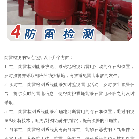
防雷检测的特点包括以下几个方面：
1. 性：防雷检测能够快速、准确地检测出雷电活动的存在和位置，
及时预警并采取相应的防护措施，有效避免雷击事故的发生。
2. 实时性：防雷检测系统能够实时监测雷电活动，及时发出预警信
号，提供实时的雷电信息，使得防护措施能够在雷电来临之前及时
采取。
3. 性：防雷检测系统能够准确地判断雷电的存在和位置，通过的测
量和分析技术，避免误报和漏报的情况，提高预警的准确性。
4. 可靠性：防雷检测系统具有高可靠性，能够在恶劣的天气条件下
正常工作，具备抗干扰、抗雷击等能力，保证系统的稳定性和可靠