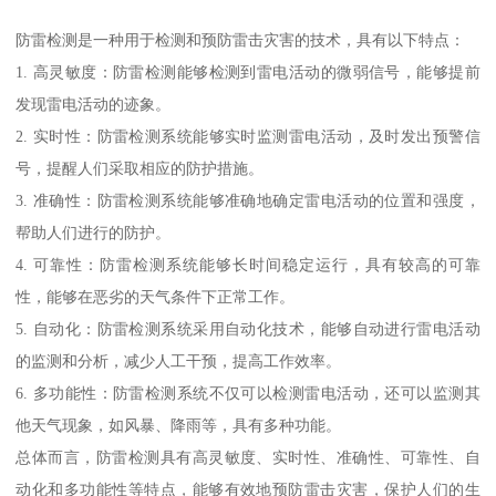
防雷检测是一种用于检测和预防雷击灾害的技术，具有以下特点：
1. 高灵敏度：防雷检测能够检测到雷电活动的微弱信号，能够提前
发现雷电活动的迹象。
2. 实时性：防雷检测系统能够实时监测雷电活动，及时发出预警信
号，提醒人们采取相应的防护措施。
3. 准确性：防雷检测系统能够准确地确定雷电活动的位置和强度，
帮助人们进行的防护。
4. 可靠性：防雷检测系统能够长时间稳定运行，具有较高的可靠
性，能够在恶劣的天气条件下正常工作。
5. 自动化：防雷检测系统采用自动化技术，能够自动进行雷电活动
的监测和分析，减少人工干预，提高工作效率。
6. 多功能性：防雷检测系统不仅可以检测雷电活动，还可以监测其
他天气现象，如风暴、降雨等，具有多种功能。
总体而言，防雷检测具有高灵敏度、实时性、准确性、可靠性、自
动化和多功能性等特点，能够有效地预防雷击灾害，保护人们的生