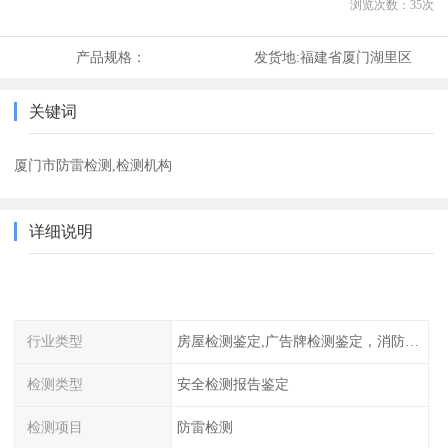
浏览次数：
35
次
产品规格：
发货地:
福建省厦门湖里区
关键词
厦门市防雷检测,检测机构
详细说明
行业类型
房屋检测鉴定,广告牌检测鉴定，消防检测
检测类型
安全检测报告鉴定
检测项目
防雷检测